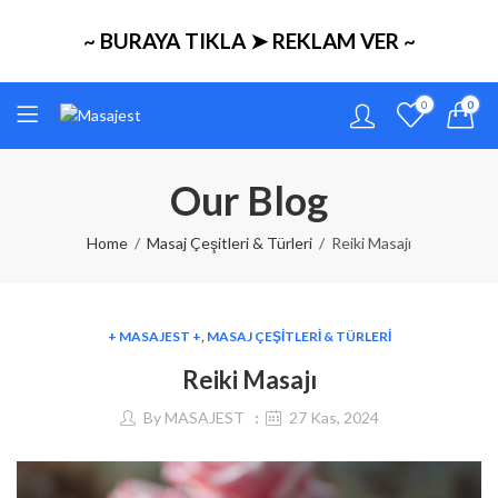
~ BURAYA TIKLA ➤ REKLAM VER ~
0
0
Our Blog
Home
Masaj Çeşitleri & Türleri
Reiki Masajı
+ MASAJEST +
,
MASAJ ÇEŞITLERI & TÜRLERI
Reiki Masajı
By
MASAJEST
27 Kas, 2024