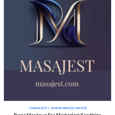
+ MASAJEST +
,
BURSA MASÖZ
,
MASÖZ
Bursa Masöz ve Spa Merkezleri: Kendinize