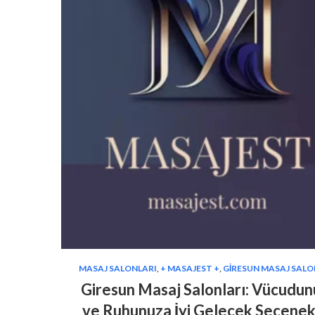
MASAJ SALONLARI
,
+ MASAJEST +
,
GIRESUN MASAJ SALO
Giresun Masaj Salonları: Vücudu
ve Ruhunuza İyi Gelecek Seçenek