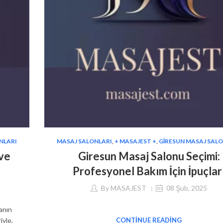
NLARI
MASAJ SALONLARI
,
+ MASAJEST +
,
GIRESUN MASAJ SAL
 ve
Giresun Masaj Salonu Seçimi:
Profesyonel Bakım İçin İpuçlar
By
MASAJEST
08 Şub, 2025
anın
iyle,
CONTINUE READING