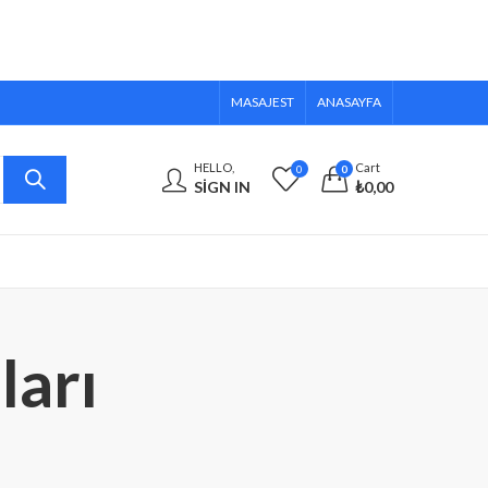
MASAJEST
ANASAYFA
HELLO,
Cart
0
0
SIGN IN
₺
0,00
ları