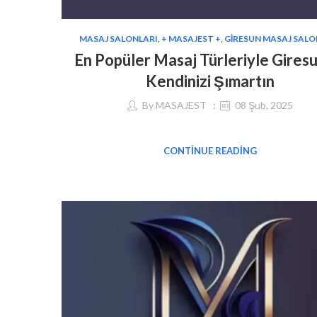
MASAJ SALONLARI
,
+ MASAJEST +
,
GIRESUN MASAJ SALO
En Popüler Masaj Türleriyle Gires
Kendinizi Şımartın
By
MASAJEST
08 Şub, 2025
CONTINUE READING