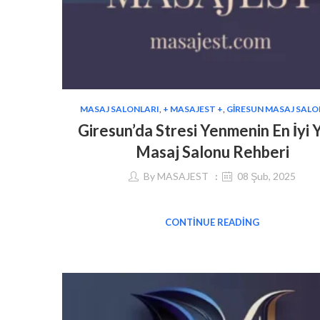
MASAJ SALONLARI
,
+ MASAJEST +
,
GIRESUN MASAJ SALO
Giresun’da Stresi Yenmenin En İyi Y
Masaj Salonu Rehberi
By
MASAJEST
08 Şub, 2025
CONTINUE READING