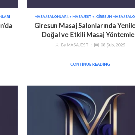
NLARI
MASAJ SALONLARI
,
+ MASAJEST +
,
GIRESUN MASAJ SAL
un’da
Giresun Masaj Salonlarında Yenile
Doğal ve Etkili Masaj Yöntemle
By
MASAJEST
08 Şub, 2025
CONTINUE READING