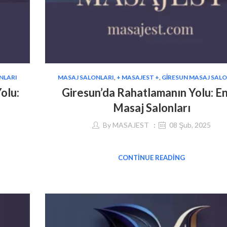
NLARI
MASAJ SALONLARI
,
+ MASAJEST +
,
GIRESUN MASAJ SAL
olu:
Giresun’da Rahatlamanın Yolu: En 
Masaj Salonları
By
MASAJEST
08 Şub, 2025
CONTINUE READING