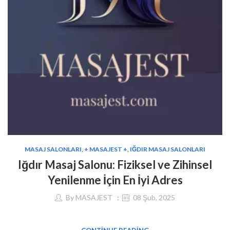
MASAJ SALONLARI
,
+ MASAJEST +
,
IĞDIR MASAJ SALONLARI
Iğdır Masaj Salonu: Fiziksel ve Zihinsel
Yenilenme İçin En İyi Adres
By
MASAJEST
08 Şub, 2025