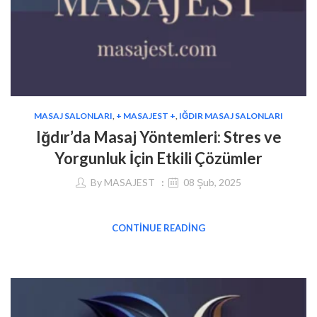
MASAJ SALONLARI
,
+ MASAJEST +
,
IĞDIR MASAJ SALONLARI
Iğdır’da Masaj Yöntemleri: Stres ve
Yorgunluk İçin Etkili Çözümler
By
MASAJEST
08 Şub, 2025
CONTINUE READING