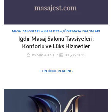
MASAJ SALONLARI
,
+ MASAJEST +
,
IĞDIR MASAJ SALONLARI
Iğdır Masaj Salonu Tavsiyeleri:
Konforlu ve Lüks Hizmetler
By
MASAJEST
08 Şub, 2025
CONTINUE READING