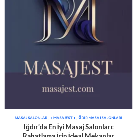
MASAJ SALONLARI
,
+ MASAJEST +
,
IĞDIR MASAJ SALONLARI
Iğdır’da En İyi Masaj Salonları:
Rahatlama İçin İdeal Mekanlar