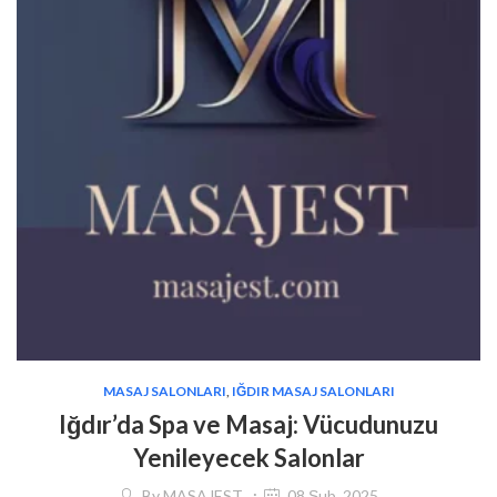
MASAJ SALONLARI
,
IĞDIR MASAJ SALONLARI
Iğdır’da Spa ve Masaj: Vücudunuzu
Yenileyecek Salonlar
By
MASAJEST
08 Şub, 2025