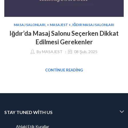
MASAJ SALONLARI
,
+ MASAJEST +
,
IĞDIR MASAJ SALONLARI
Iğdır’da Masaj Salonu Seçerken Dikkat
Edilmesi Gerekenler
By
MASAJEST
08 Şub, 2025
CONTINUE READING
STAY TUNED WITH US
Ahlaki Etik Kurallar