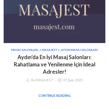
MASAJ SALONLARI
,
+ MASAJEST +
,
AYDIN MASAJ SALONLARI
Aydın’da En İyi Masaj Salonları:
Rahatlama ve Yenilenme İçin İdeal
Adresler!
By
MASAJEST
07 Şub, 2025
CONTINUE READING