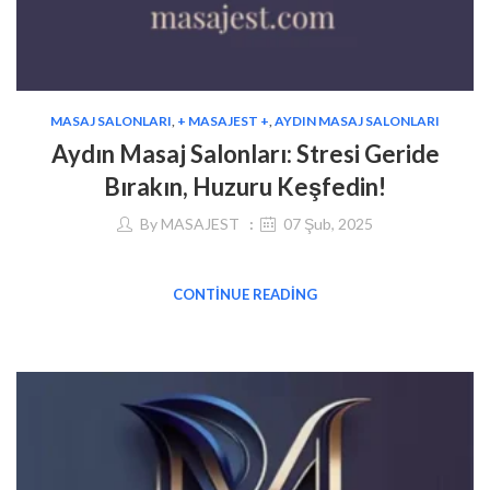
MASAJ SALONLARI
,
+ MASAJEST +
,
AYDIN MASAJ SALONLARI
Aydın Masaj Salonları: Stresi Geride
Bırakın, Huzuru Keşfedin!
By
MASAJEST
07 Şub, 2025
CONTINUE READING