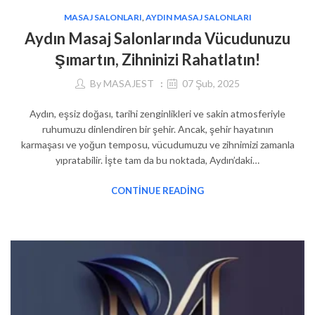
MASAJ SALONLARI
,
AYDIN MASAJ SALONLARI
Aydın Masaj Salonlarında Vücudunuzu
Şımartın, Zihninizi Rahatlatın!
By
MASAJEST
07 Şub, 2025
Aydın, eşsiz doğası, tarihi zenginlikleri ve sakin atmosferiyle
ruhumuzu dinlendiren bir şehir. Ancak, şehir hayatının
karmaşası ve yoğun temposu, vücudumuzu ve zihnimizi zamanla
yıpratabilir. İşte tam da bu noktada, Aydın’daki…
CONTINUE READING