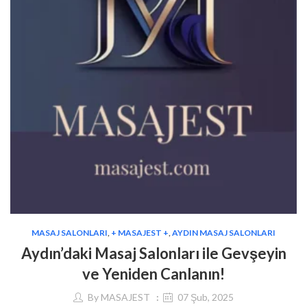
MASAJ SALONLARI
,
+ MASAJEST +
,
AYDIN MASAJ SALONLARI
Aydın’daki Masaj Salonları ile Gevşeyin
ve Yeniden Canlanın!
By
MASAJEST
07 Şub, 2025