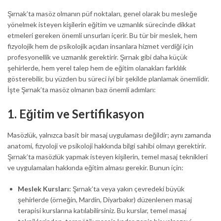
Şırnak’ta masöz olmanın püf noktaları, genel olarak bu mesleğe
yönelmek isteyen kişilerin eğitim ve uzmanlık sürecinde dikkat
etmeleri gereken önemli unsurları içerir. Bu tür bir meslek, hem
fizyolojik hem de psikolojik açıdan insanlara hizmet verdiği için
profesyonellik ve uzmanlık gerektirir. Şırnak gibi daha küçük
şehirlerde, hem yerel talep hem de eğitim olanakları farklılık
gösterebilir, bu yüzden bu süreci iyi bir şekilde planlamak önemlidir.
İşte Şırnak’ta masöz olmanın bazı önemli adımları:
1.
Eğitim ve Sertifikasyon
Masözlük, yalnızca basit bir masaj uygulaması değildir; aynı zamanda
anatomi, fizyoloji ve psikoloji hakkında bilgi sahibi olmayı gerektirir.
Şırnak’ta masözlük yapmak isteyen kişilerin, temel masaj teknikleri
ve uygulamaları hakkında eğitim alması gerekir. Bunun için:
Meslek Kursları:
Şırnak’ta veya yakın çevredeki büyük
şehirlerde (örneğin, Mardin, Diyarbakır) düzenlenen masaj
terapisi kurslarına katılabilirsiniz. Bu kurslar, temel masaj