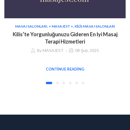
MASAJ SALONLARI
,
+ MASAJEST +
,
KILIS MASAJ SALONLARI
Kilis’te Yorgunluğunuzu Gideren En İyi Masaj
Terapi Hizmetleri
By
MASAJEST
08 Şub, 2025
CONTINUE READING