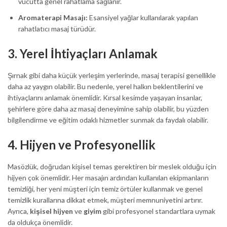
vücutta genel rahatlama sağlanır.
Aromaterapi Masajı:
Esansiyel yağlar kullanılarak yapılan
rahatlatıcı masaj türüdür.
3.
Yerel İhtiyaçları Anlamak
Şırnak gibi daha küçük yerleşim yerlerinde, masaj terapisi genellikle
daha az yaygın olabilir. Bu nedenle, yerel halkın beklentilerini ve
ihtiyaçlarını anlamak önemlidir. Kırsal kesimde yaşayan insanlar,
şehirlere göre daha az masaj deneyimine sahip olabilir, bu yüzden
bilgilendirme ve eğitim odaklı hizmetler sunmak da faydalı olabilir.
4.
Hijyen ve Profesyonellik
Masözlük, doğrudan kişisel temas gerektiren bir meslek olduğu için
hijyen çok önemlidir. Her masajın ardından kullanılan ekipmanların
temizliği, her yeni müşteri için temiz örtüler kullanmak ve genel
temizlik kurallarına dikkat etmek, müşteri memnuniyetini artırır.
Ayrıca,
kişisel hijyen
ve
giyim
gibi profesyonel standartlara uymak
da oldukça önemlidir.