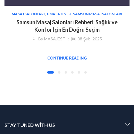
MASAJ SALONLARI
,
+ MASAJEST +
,
SAMSUN MASAJ SALONLARI
Samsun Masaj Salonları Rehberi: Sağlık ve
Konfor İçin En Doğru Seçim
By
MASAJEST
08 Şub, 2025
CONTINUE READING
STAY TUNED WITH US