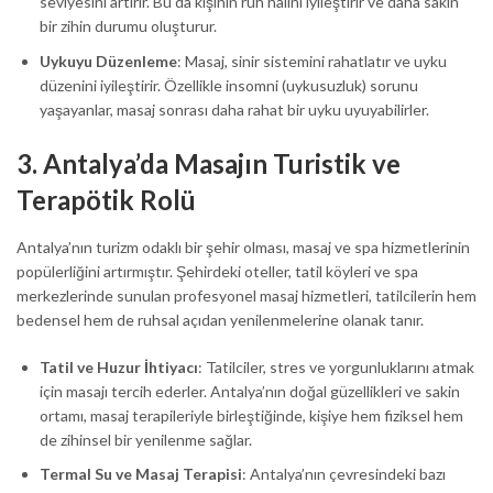
seviyesini artırır. Bu da kişinin ruh halini iyileştirir ve daha sakin
bir zihin durumu oluşturur.
Uykuyu Düzenleme
: Masaj, sinir sistemini rahatlatır ve uyku
düzenini iyileştirir. Özellikle insomni (uykusuzluk) sorunu
yaşayanlar, masaj sonrası daha rahat bir uyku uyuyabilirler.
3.
Antalya’da Masajın Turistik ve
Terapötik Rolü
Antalya’nın turizm odaklı bir şehir olması, masaj ve spa hizmetlerinin
popülerliğini artırmıştır. Şehirdeki oteller, tatil köyleri ve spa
merkezlerinde sunulan profesyonel masaj hizmetleri, tatilcilerin hem
bedensel hem de ruhsal açıdan yenilenmelerine olanak tanır.
Tatil ve Huzur İhtiyacı
: Tatilciler, stres ve yorgunluklarını atmak
için masajı tercih ederler. Antalya’nın doğal güzellikleri ve sakin
ortamı, masaj terapileriyle birleştiğinde, kişiye hem fiziksel hem
de zihinsel bir yenilenme sağlar.
Termal Su ve Masaj Terapisi
: Antalya’nın çevresindeki bazı