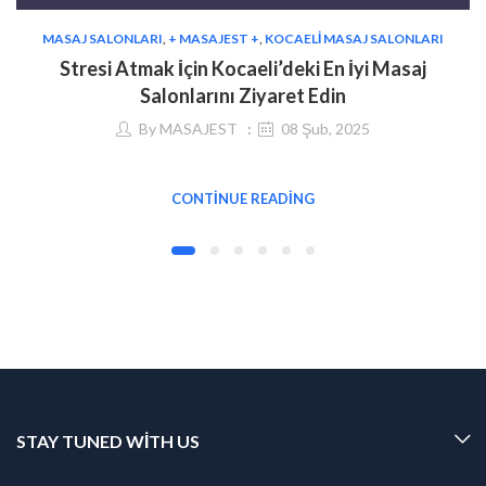
MASAJ SALONLARI
,
+ MASAJEST +
,
KOCAELI MASAJ SALONLARI
Stresi Atmak İçin Kocaeli’deki En İyi Masaj
Salonlarını Ziyaret Edin
By
MASAJEST
08 Şub, 2025
CONTINUE READING
STAY TUNED WITH US