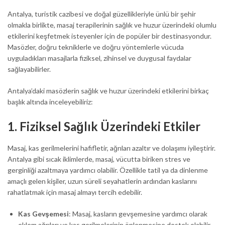
Antalya, turistik cazibesi ve doğal güzellikleriyle ünlü bir şehir
olmakla birlikte, masaj terapilerinin sağlık ve huzur üzerindeki olumlu
etkilerini keşfetmek isteyenler için de popüler bir destinasyondur.
Masözler, doğru tekniklerle ve doğru yöntemlerle vücuda
uyguladıkları masajlarla fiziksel, zihinsel ve duygusal faydalar
sağlayabilirler.
Antalya’daki masözlerin sağlık ve huzur üzerindeki etkilerini birkaç
başlık altında inceleyebiliriz:
1.
Fiziksel Sağlık Üzerindeki Etkiler
Masaj, kas gerilmelerini hafifletir, ağrıları azaltır ve dolaşımı iyileştirir.
Antalya gibi sıcak iklimlerde, masaj, vücutta biriken stres ve
gerginliği azaltmaya yardımcı olabilir. Özellikle tatil ya da dinlenme
amaçlı gelen kişiler, uzun süreli seyahatlerin ardından kaslarını
rahatlatmak için masaj almayı tercih edebilir.
Kas Gevşemesi
: Masaj, kasların gevşemesine yardımcı olarak
eklem ağrıları ve kas gerilmelerinin önlenmesine destek olabilir.