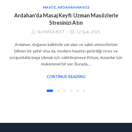
MASÖZ
,
ARDAHAN MASÖZ
Ardahan’da Masaj Keyfi: Uzman Masözlerle
Stresinizi Atın
By
MASAJEST
12 Şub, 2025
Ardahan, doğanın kalbinde yer alan ve sakin atmosferiyle
bilinen bir şehir olsa da, modern hayatın getirdiği stres ve
yorgunlukla başa çıkmak için sakinleşmeye ihtiyaç duyanlar için
mükemmel bir yer. Burada,…
CONTINUE READING