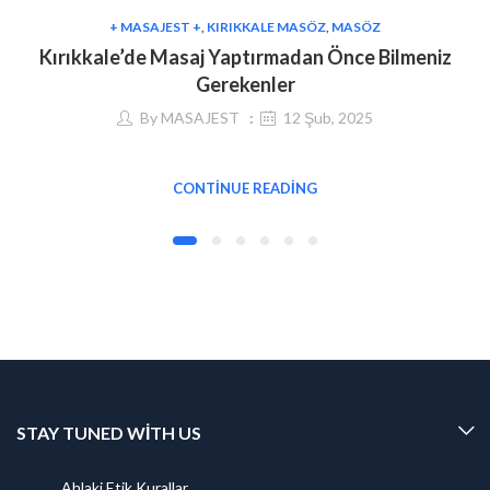
+ MASAJEST +
,
KIRIKKALE MASÖZ
,
MASÖZ
Kırıkkale’de Masaj Yaptırmadan Önce Bilmeniz
Gerekenler
By
MASAJEST
12 Şub, 2025
CONTINUE READING
STAY TUNED WITH US
Ahlaki Etik Kurallar