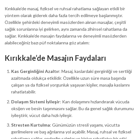
Kırıkkale’de masaj, fiziksel ve ruhsal rahatlama sağlayan etkili bir
yöntem olarak giderek daha fazla tercih edilmeye başlanmıştır.
Özellikle şehirdeki deneyimli masözlerden alınan masajlar, çeşitli
sağlık sorunlarına iyi gelirken, aynı zamanda zihinsel rahatlama da
sağlar. Kırıkkale’de masajın faydalarına ve deneyimli masözlerden
alabileceğiniz bazı püf noktalarına göz atalım:
Kırıkkale’de Masajın Faydaları
Kas Gerginliğini Azaltır
: Masaj, kaslardaki gerginliği ve sertliği
azaltmada oldukça etkilidir. Özellikle uzun süre masa başında
çalışan ya da fiziksel yorgunluk yaşayan kişiler, masajla kaslarını
rahatlatabilir.
Dolaşım Sistemi İyileşir
: Kan dolaşımını hızlandırarak vücuda
oksijen ve besin taşınmasını sağlar. Bu da genel sağlık durumunu
iyileştirir, vücut daha hızlı iyileşir.
Stresten Kurtulma
: Günümüzün stresli yaşamı, vücutta
gerilmelere ve baş ağrılarına yol açabilir. Masaj, ruhsal ve fiziksel
rahatlama sağlar, endorfin salgılar ve kişiye rahatlatıcı bir etki