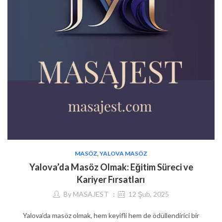
MASÖZ
,
YALOVA MASÖZ
Yalova’da Masöz Olmak: Eğitim Süreci ve
Kariyer Fırsatları
By
MASAJEST
12 Şub, 2025
Yalova’da masöz olmak, hem keyifli hem de ödüllendirici bir