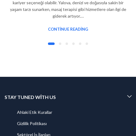
kariyer seçeneği olabilir. Yalova, denizi ve doğasıyla sakin bir
yaşam tarzı sunarken, masaj terapisi gibi hizmetlere olan ilgi de
giderek artıyor.…
CONTINUE READING
STAY TUNED WITH US
Ahlaki Etik Kurallar
Gizlilik Politikası
Sektörel İş İlanları