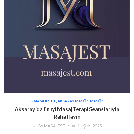
+ MASAJEST +
,
AKSARAY MASÖZ
,
MASÖZ
Aksaray’da En İyi Masaj Terapi Seanslarıyla
Rahatlayın
By
MASAJEST
11 Şub, 2025