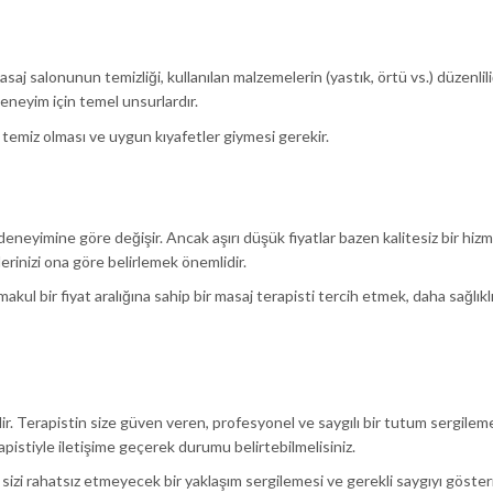
saj salonunun temizliği, kullanılan malzemelerin (yastık, örtü vs.) düzenlili
 deneyim için temel unsurlardır.
in temiz olması ve uygun kıyafetler giymesi gerekir.
 deneyimine göre değişir. Ancak aşırı düşük fiyatlar bazen kalitesiz bir hiz
ntilerinizi ona göre belirlemek önemlidir.
l bir fiyat aralığına sahip bir masaj terapisti tercih etmek, daha sağlıklı
ir. Terapistin size güven veren, profesyonel ve saygılı bir tutum sergilem
apistiyle iletişime geçerek durumu belirtebilmelisiniz.
n sizi rahatsız etmeyecek bir yaklaşım sergilemesi ve gerekli saygıyı göste