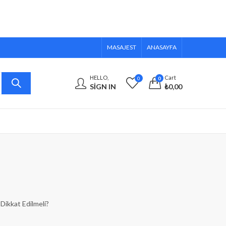
MASAJEST
ANASAYFA
HELLO,
Cart
0
0
SIGN IN
₺
0,00
ikkat Edilmeli?