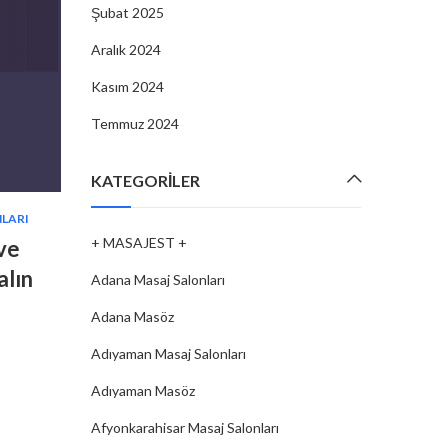
Şubat 2025
Aralık 2024
Kasım 2024
Temmuz 2024
KATEGORILER
LARI
MASÖZ
,
ÇANKIRI MASÖZ
+ MASAJEST +
 ve
Çankırı’da Masaj Terapisi: Stresin
alın
Azaltmanın Yolları
Adana Masaj Salonları
By
MASAJEST
17 Şub, 2025
Adana Masöz
Adıyaman Masaj Salonları
Günümüzün yoğun ve stresli yaşam temposu, bedens
zihinsel sağlığımızı olumsuz etkileyebiliyor. Özellikle iş, 
Adıyaman Masöz
sosyal hayatın getirdiği baskılar sonucunda stres düz
artıyor. Bu noktada, doğal ve etkili bir…
Afyonkarahisar Masaj Salonları