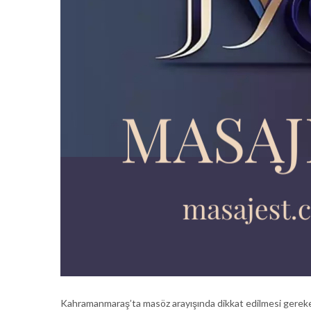
Kahramanmaraş’ta masöz arayışında dikkat edilmesi gereken