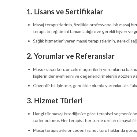
1.
Lisans ve Sertifikalar
Masaj terapistlerinin, özellikle profesyonel bir masaj hiz
terapistin eğitimini tamamladığını ve gerekli hijyen ve gü
Sağlık hizmetleri veren masaj terapistlerinin, gerekli sağ
2.
Yorumlar ve Referanslar
Masöz seçerken, önceki müşterilerin yorumlarına bakmak 
kişilerin deneyimlerini ve değerlendirmelerini gözden geç
Güvenilir bir işletme, genellikle olumlu yorumlar alır. F
3.
Hizmet Türleri
Hangi tür masajı istediğinize göre terapisti seçmeniz önem
türler bulunur. Her terapist her türde uzman olmayabilir
Masaj terapistiyle önceden hizmet türü hakkında görüşmek