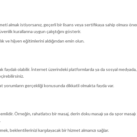
meti almak istiyorsanız, geçerli bir lisans veya sertifikaya sahip olması önem
venlik kurallarına uygun çalıştığını gösterir.
lık ve hijyen eğitimlerini aldığından emin olun.
faydalı olabilir. İnternet üzerindeki platformlarda ya da sosyal medyada,
irebilirsiniz.
akat yorumların gerçekliği konusunda dikkatli olmakta fayda var.
lidir. Örneğin, rahatlatıcı bir masaj, derin doku masajı ya da spor masajı g
.
, beklentilerinizi karşılayacak bir hizmet almanızı sağlar.