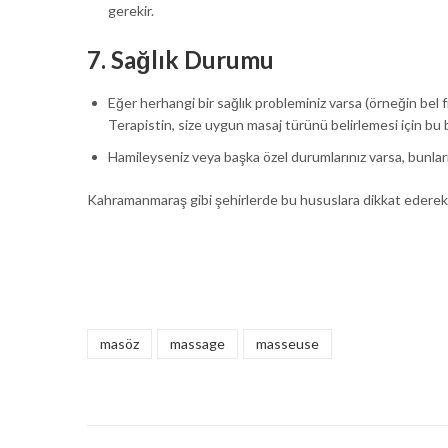
gerekir.
7.
Sağlık Durumu
Eğer herhangi bir sağlık probleminiz varsa (örneğin bel fı
Terapistin, size uygun masaj türünü belirlemesi için bu bi
Hamileyseniz veya başka özel durumlarınız varsa, bunları
Kahramanmaraş gibi şehirlerde bu hususlara dikkat edere
masöz
massage
masseuse