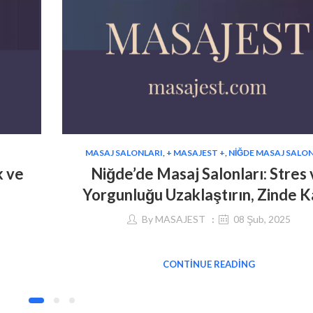
MASAJ SALONLARI
,
+ MASAJEST +
,
NIĞDE MASAJ SALON
k ve
Niğde’de Masaj Salonları: Stres
Yorgunluğu Uzaklaştırın, Zinde K
By
MASAJEST
08 Şub, 2025
CONTINUE READING