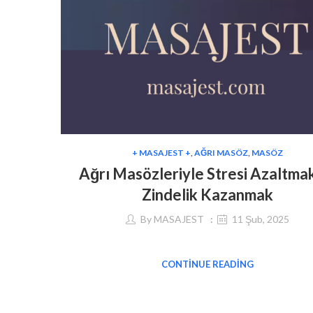
+ MASAJEST +
,
AĞRI MASÖZ
,
MASÖZ
Ağrı Masözleriyle Stresi Azaltma
Zindelik Kazanmak
By
MASAJEST
11 Şub, 2025
CONTINUE READING