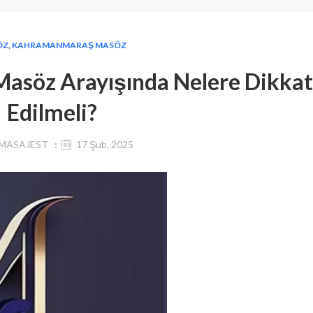
ÖZ
,
KAHRAMANMARAŞ MASÖZ
asöz Arayışında Nelere Dikkat
Edilmeli?
MASAJEST
17 Şub, 2025