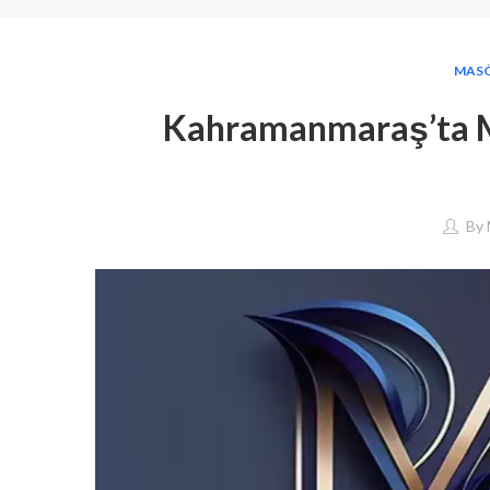
MAS
Kahramanmaraş’ta M
By