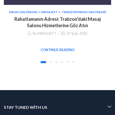
MASAJ SALONLARI
,
+ MASAJEST +
,
TRABZON MASAJ SALONLARI
Rahatlamanın Adresi: Trabzon’daki Masaj
Salonu Hizmetlerine Göz Atın
By
MASAJEST
07 Şub, 2025
CONTINUE READING
STAY TUNED WITH US