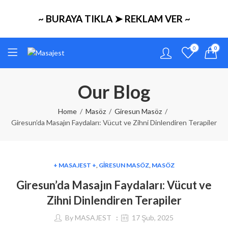
~ BURAYA TIKLA ➤ REKLAM VER ~
0
0
Our Blog
Home
Masöz
Giresun Masöz
Giresun’da Masajın Faydaları: Vücut ve Zihni Dinlendiren Terapiler
+ MASAJEST +
,
GIRESUN MASÖZ
,
MASÖZ
Giresun’da Masajın Faydaları: Vücut ve
Zihni Dinlendiren Terapiler
By
MASAJEST
17 Şub, 2025