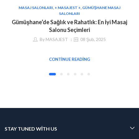
MASAJ SALONLARI
,
+ MASAJEST +
,
GÜMÜŞHANE MASAJ
SALONLARI
Gümüşhane’de Sağlık ve Rahatlık: En İyi Masaj
Salonu Seçimleri
By
MASAJEST
08 Şub, 2025
CONTINUE READING
STAY TUNED WITH US