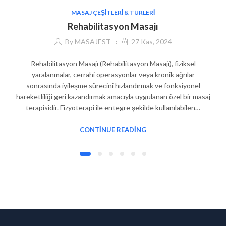
MASAJ ÇEŞITLERI & TÜRLERI
Rehabilitasyon Masajı
By
MASAJEST
27 Kas, 2024
Rehabilitasyon Masajı (Rehabilitasyon Masajı), fiziksel
yaralanmalar, cerrahi operasyonlar veya kronik ağrılar
sonrasında iyileşme sürecini hızlandırmak ve fonksiyonel
hareketliliği geri kazandırmak amacıyla uygulanan özel bir masaj
terapisidir. Fizyoterapi ile entegre şekilde kullanılabilen…
CONTINUE READING