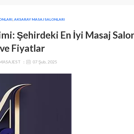
ONLARI
,
AKSARAY MASAJ SALONLARI
i: Şehirdeki En İyi Masaj Salon
ve Fiyatlar
MASAJEST
07 Şub, 2025