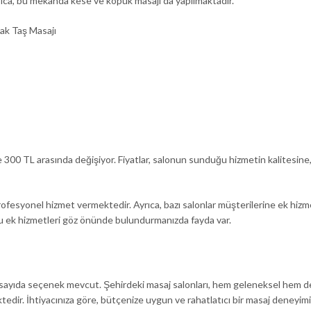
yrıca, bu mekanda kese ve köpük masajı da yapılmaktadır.
ak Taş Masajı
le 300 TL arasında değişiyor. Fiyatlar, salonun sunduğu hizmetin kalitesine
profesyonel hizmet vermektedir. Ayrıca, bazı salonlar müşterilerine ek hizm
 ek hizmetleri göz önünde bulundurmanızda fayda var.
ok sayıda seçenek mevcut. Şehirdeki masaj salonları, hem geleneksel hem 
tedir. İhtiyacınıza göre, bütçenize uygun ve rahatlatıcı bir masaj deneyim