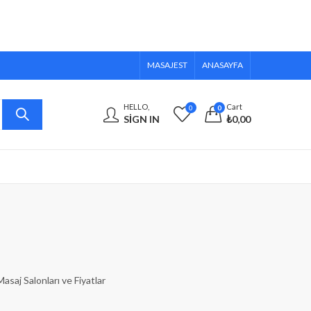
MASAJEST
ANASAYFA
HELLO,
Cart
0
0
SIGN IN
₺
0,00
asaj Salonları ve Fiyatlar