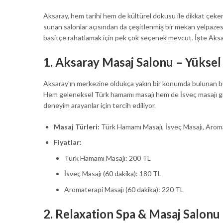
Aksaray, hem tarihi hem de kültürel dokusu ile dikkat çeken b
sunan salonlar açısından da çeşitlenmiş bir mekan yelpaze
basitçe rahatlamak için pek çok seçenek mevcut. İşte Aksara
1.
Aksaray Masaj Salonu – Yüksel
Aksaray’ın merkezine oldukça yakın bir konumda bulunan bu
Hem geleneksel Türk hamamı masajı hem de İsveç masajı gibi r
deneyim arayanlar için tercih ediliyor.
Masaj Türleri:
Türk Hamamı Masajı, İsveç Masajı, Aroma
Fiyatlar:
Türk Hamamı Masajı: 200 TL
İsveç Masajı (60 dakika): 180 TL
Aromaterapi Masajı (60 dakika): 220 TL
2.
Relaxation Spa & Masaj Salonu