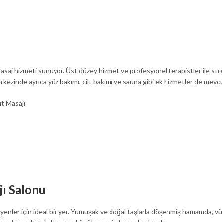
masaj hizmeti sunuyor. Üst düzey hizmet ve profesyonel terapistler ile stre
rkezinde ayrıca yüz bakımı, cilt bakımı ve sauna gibi ek hizmetler de mevc
ut Masajı
ı Salonu
enler için ideal bir yer. Yumuşak ve doğal taşlarla döşenmiş hamamda, v