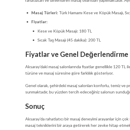
rahatlatan ve dinlendiren masaj seansları yapılmaktadır. A
Masaj Türleri:
Türk Hamamı Kese ve Köpük Masajı, Sıc
Fiyatlar:
Kese ve Köpük Masajı: 180 TL
Sıcak Taş Masajı (45 dakika): 200 TL
Fiyatlar ve Genel Değerlendirme
Aksaray’daki masaj salonlarında fiyatlar genellikle 120 TL i
türüne ve masaj süresine göre farklılık gösteriyor.
Genel olarak, şehirdeki masaj salonları konforlu, temiz ve 
sunmaktadır, bu yüzden tercih edeceğiniz salonun sunduğu
Sonuç
Aksaray’da rahatlatıcı bir masaj deneyimi arayanlar için ç
masaj tekniklerini bir araya getirerek her zevke hitap etmek