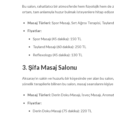
Bu salon, rahatlatıcı bir atmosferde hem fizyolojik hem de z
ortam, tam anlamıyla huzur bulmak isteyenlere hitap ediyor. A
Masaj Türleri:
Spor Masajı, Sırt Ağrısı Terapisi, Taylan
Fiyatlar:
Spor Masajı (45 dakika): 150 TL
Tayland Masajı (60 dakika): 250 TL
Reflexology (45 dakika): 130 TL
3.
Şifa Masaj Salonu
Aksaray’ın sakin ve huzurlu bir köşesinde yer alan bu salon, 
yönelik terapilerle bilinen bu salon, masaj seanslarını kişiye
Masaj Türleri:
Derin Doku Masajı, İsveç Masajı, Aroma
Fiyatlar:
Derin Doku Masajı (75 dakika): 220 TL