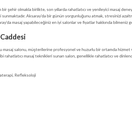
ir şehir olmakla birlikte, son yıllarda rahatlatıcı ve yenileyici masaj deney
si sunmaktadır. Aksaray’da bir günün yorgunluğunu atmak, stresinizi azal
y’da masaj yapabileceğiniz en iyi salonlar ve fiyatlar hakkında bilmeniz 
 Caddesi
 masaj salonu, müşterilerine profesyonel ve huzurlu bir ortamda hizmet v
ahatlatıcı masaj teknikleri sunan salon, genellikle rahatlatıcı ve dinlendi
terapi, Refleksoloji