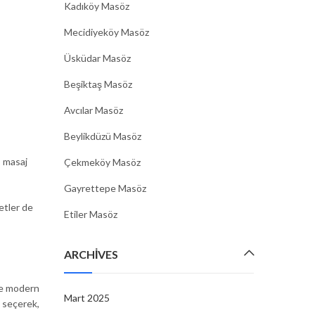
Kadıköy Masöz
Mecidiyeköy Masöz
Üsküdar Masöz
Beşiktaş Masöz
Avcılar Masöz
Beylikdüzü Masöz
, masaj
Çekmeköy Masöz
Gayrettepe Masöz
etler de
Etiler Masöz
ARCHIVES
de modern
Mart 2025
i seçerek,