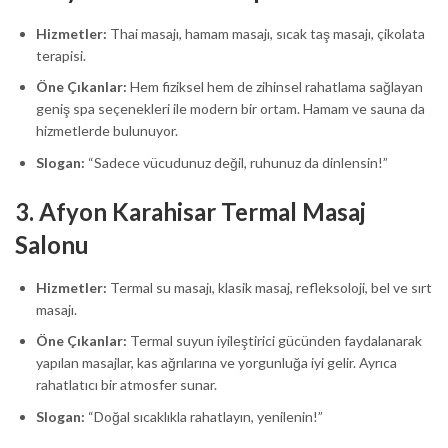
Hizmetler:
Thai masajı, hamam masajı, sıcak taş masajı, çikolata
terapisi.
Öne Çıkanlar:
Hem fiziksel hem de zihinsel rahatlama sağlayan
geniş spa seçenekleri ile modern bir ortam. Hamam ve sauna da
hizmetlerde bulunuyor.
Slogan:
“Sadece vücudunuz değil, ruhunuz da dinlensin!”
3.
Afyon Karahisar Termal Masaj
Salonu
Hizmetler:
Termal su masajı, klasik masaj, refleksoloji, bel ve sırt
masajı.
Öne Çıkanlar:
Termal suyun iyileştirici gücünden faydalanarak
yapılan masajlar, kas ağrılarına ve yorgunluğa iyi gelir. Ayrıca
rahatlatıcı bir atmosfer sunar.
Slogan:
“Doğal sıcaklıkla rahatlayın, yenilenin!”