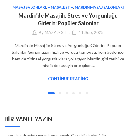
MASAJ SALONLARI
,
+ MASAJEST +
,
MARDIN MASAJ SALONLARI
Mardin’de Masaj ile Stres ve Yorgunluğu
Giderin: Popüler Salonlar
By
MASAJEST
11 Şub, 2025
Mardin’de Masaj ile Stres ve Yorgunluğu Giderin: Popüler
Salonlar Günümüzün hızlı ve yorucu temposu, hem bedensel
hem de zihinsel yorgunluklara yol açıyor. Mardin gibi tarihi ve
mistik dokusuyla öne çıkan…
CONTINUE READING
BIR YANIT YAZIN
E-posta adresiniz yayınlanmayacak.
Gerekli alanlar
*
ile