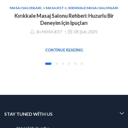
MASAJ SALONLARI
,
+ MASAJEST +
,
KIRIKKALE MASAJ SALONLARI
Kırıkkale Masaj Salonu Rehberi: Huzurlu Bir
Deneyim İçin İpuçları
By
MASAJEST
08 Şub, 2025
CONTINUE READING
STAY TUNED WITH US