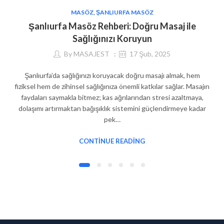
MASÖZ
,
ŞANLIURFA MASÖZ
Şanlıurfa Masöz Rehberi: Doğru Masaj ile
Sağlığınızı Koruyun
By
MASAJEST
17 Şub, 2025
Şanlıurfa’da sağlığınızı koruyacak doğru masajı almak, hem
fiziksel hem de zihinsel sağlığınıza önemli katkılar sağlar. Masajın
faydaları saymakla bitmez; kas ağrılarından stresi azaltmaya,
dolaşımı artırmaktan bağışıklık sistemini güçlendirmeye kadar
pek…
CONTINUE READING