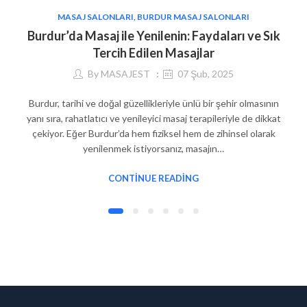
MASAJ SALONLARI
,
BURDUR MASAJ SALONLARI
Burdur’da Masaj ile Yenilenin: Faydaları ve Sık
Tercih Edilen Masajlar
By
MASAJEST
07 Şub, 2025
Burdur, tarihi ve doğal güzellikleriyle ünlü bir şehir olmasının
yanı sıra, rahatlatıcı ve yenileyici masaj terapileriyle de dikkat
çekiyor. Eğer Burdur’da hem fiziksel hem de zihinsel olarak
yenilenmek istiyorsanız, masajın…
CONTINUE READING