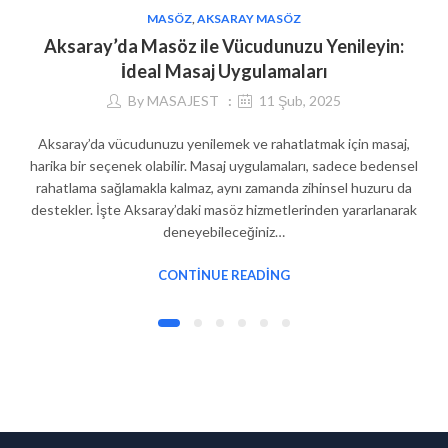
MASÖZ
,
AKSARAY MASÖZ
Aksaray’da Masöz ile Vücudunuzu Yenileyin:
İdeal Masaj Uygulamaları
By
MASAJEST
11 Şub, 2025
Aksaray’da vücudunuzu yenilemek ve rahatlatmak için masaj,
harika bir seçenek olabilir. Masaj uygulamaları, sadece bedensel
rahatlama sağlamakla kalmaz, aynı zamanda zihinsel huzuru da
destekler. İşte Aksaray’daki masöz hizmetlerinden yararlanarak
deneyebileceğiniz…
CONTINUE READING