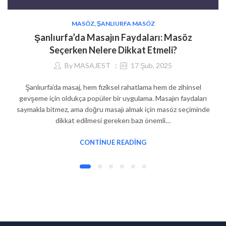
MASÖZ
,
ŞANLIURFA MASÖZ
Şanlıurfa’da Masajın Faydaları: Masöz
Seçerken Nelere Dikkat Etmeli?
By
MASAJEST
17 Şub, 2025
Şanlıurfa’da masaj, hem fiziksel rahatlama hem de zihinsel
gevşeme için oldukça popüler bir uygulama. Masajın faydaları
saymakla bitmez, ama doğru masajı almak için masöz seçiminde
dikkat edilmesi gereken bazı önemli…
CONTINUE READING