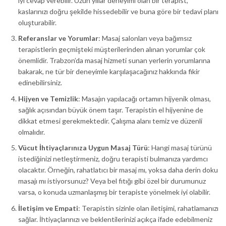
iyi cevap verebilir. Uzun yıllar deneyimi olan bir terapist,
kaslarınızı doğru şekilde hissedebilir ve buna göre bir tedavi planı
oluşturabilir.
Referanslar ve Yorumlar
: Masaj salonları veya bağımsız
terapistlerin geçmişteki müşterilerinden alınan yorumlar çok
önemlidir. Trabzon’da masaj hizmeti sunan yerlerin yorumlarına
bakarak, ne tür bir deneyimle karşılaşacağınız hakkında fikir
edinebilirsiniz.
Hijyen ve Temizlik
: Masajın yapılacağı ortamın hijyenik olması,
sağlık açısından büyük önem taşır. Terapistin el hijyenine de
dikkat etmesi gerekmektedir. Çalışma alanı temiz ve düzenli
olmalıdır.
Vücut İhtiyaçlarınıza Uygun Masaj Türü
: Hangi masaj türünü
istediğinizi netleştirmeniz, doğru terapisti bulmanıza yardımcı
olacaktır. Örneğin, rahatlatıcı bir masaj mı, yoksa daha derin doku
masajı mı istiyorsunuz? Veya bel fıtığı gibi özel bir durumunuz
varsa, o konuda uzmanlaşmış bir terapiste yönelmek iyi olabilir.
İletişim ve Empati
: Terapistin sizinle olan iletişimi, rahatlamanızı
sağlar. İhtiyaçlarınızı ve beklentilerinizi açıkça ifade edebilmeniz