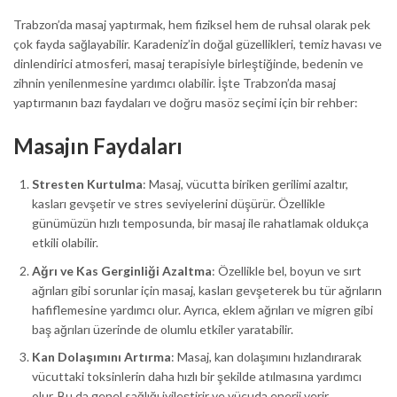
Trabzon’da masaj yaptırmak, hem fiziksel hem de ruhsal olarak pek
çok fayda sağlayabilir. Karadeniz’in doğal güzellikleri, temiz havası ve
dinlendirici atmosferi, masaj terapisiyle birleştiğinde, bedenin ve
zihnin yenilenmesine yardımcı olabilir. İşte Trabzon’da masaj
yaptırmanın bazı faydaları ve doğru masöz seçimi için bir rehber:
Masajın Faydaları
Stresten Kurtulma
: Masaj, vücutta biriken gerilimi azaltır,
kasları gevşetir ve stres seviyelerini düşürür. Özellikle
günümüzün hızlı temposunda, bir masaj ile rahatlamak oldukça
etkili olabilir.
Ağrı ve Kas Gerginliği Azaltma
: Özellikle bel, boyun ve sırt
ağrıları gibi sorunlar için masaj, kasları gevşeterek bu tür ağrıların
hafiflemesine yardımcı olur. Ayrıca, eklem ağrıları ve migren gibi
baş ağrıları üzerinde de olumlu etkiler yaratabilir.
Kan Dolaşımını Artırma
: Masaj, kan dolaşımını hızlandırarak
vücuttaki toksinlerin daha hızlı bir şekilde atılmasına yardımcı
olur. Bu da genel sağlığı iyileştirir ve vücuda enerji verir.