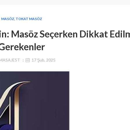
MASÖZ
,
TOKAT MASÖZ
nin: Masöz Seçerken Dikkat Edil
Gerekenler
MASAJEST
17 Şub, 2025