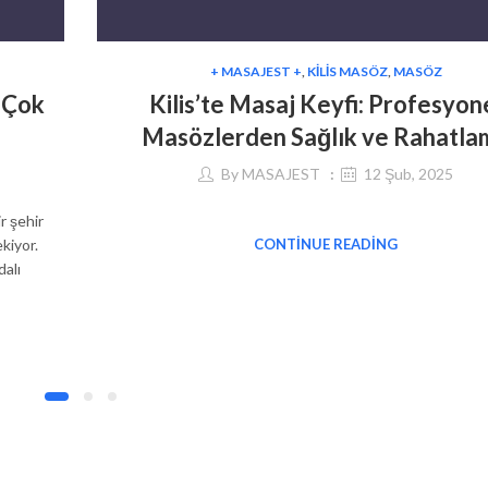
+ MASAJEST +
,
KILIS MASÖZ
,
MASÖZ
n Çok
Kilis’te Masaj Keyfi: Profesyon
Masözlerden Sağlık ve Rahatla
By
MASAJEST
12 Şub, 2025
ir şehir
ekiyor.
CONTINUE READING
dalı