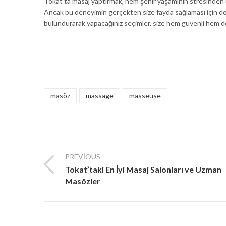
Tokat’ta masaj yaptırmak, hem şehir yaşamının stresinden u
Ancak bu deneyimin gerçekten size fayda sağlaması için d
bulundurarak yapacağınız seçimler, size hem güvenli hem de 
masöz
massage
masseuse
PREVIOUS
Tokat’taki En İyi Masaj Salonları ve Uzman
Masözler