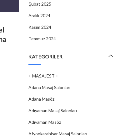
Şubat 2025
Aralık 2024
MASAJ SALONLARI
,
KILIS MASAJ SALONLARI
Kasım 2024
el
Kilis’teki Masaj Salonu Deneyim
ma
Kendinizi Yenileyin ve Rahatlay
Temmuz 2024
By
MASAJEST
08 Şub, 2025
KATEGORILER
Kilis’teki masaj salonları, hem sakin atmosferleri he
sundukları çeşitli rahatlatıcı tedavilerle kendinizi yeni
+ MASAJEST +
rahatlatmak için mükemmel bir seçenek olabilir. Şehirde
salonları, geleneksel Türk hamamı terapilerinden mod
Adana Masaj Salonları
CONTINUE READING
Adana Masöz
Adıyaman Masaj Salonları
Adıyaman Masöz
Afyonkarahisar Masaj Salonları