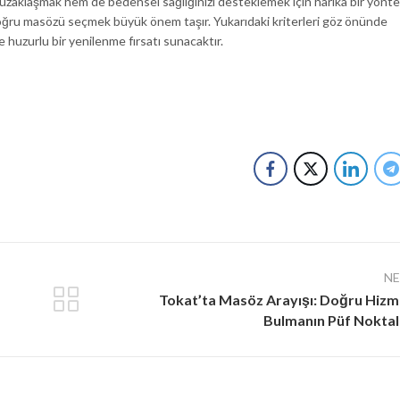
zaklaşmak hem de bedensel sağlığınızı desteklemek için harika bir yöntem
oğru masözü seçmek büyük önem taşır. Yukarıdaki kriterleri göz önünde
huzurlu bir yenilenme fırsatı sunacaktır.
N
Tokat’ta Masöz Arayışı: Doğru Hizm
Bulmanın Püf Noktal