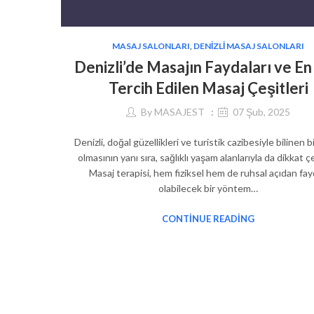
MASAJ SALONLARI
,
DENIZLI MASAJ SALONLARI
Denizli’de Masajın Faydaları ve E
Tercih Edilen Masaj Çeşitleri
By
MASAJEST
07 Şub, 2025
Denizli, doğal güzellikleri ve turistik cazibesiyle bilinen b
olmasının yanı sıra, sağlıklı yaşam alanlarıyla da dikkat ç
Masaj terapisi, hem fiziksel hem de ruhsal açıdan fay
olabilecek bir yöntem…
CONTINUE READING