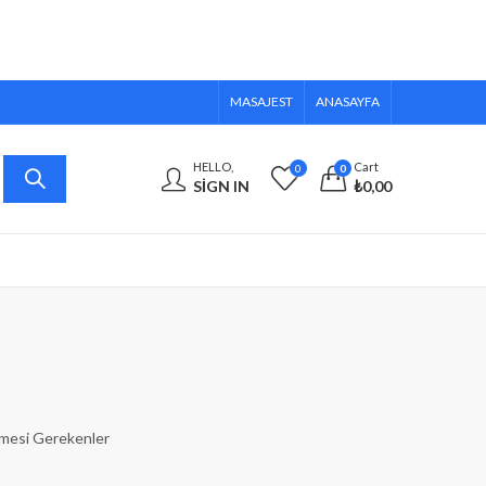
MASAJEST
ANASAYFA
HELLO,
Cart
0
0
SIGN IN
₺
0,00
lmesi Gerekenler