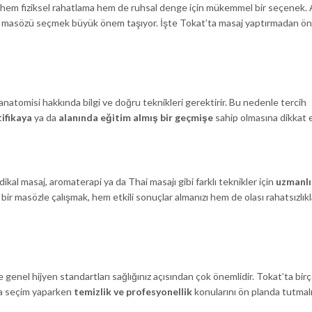
pisi hem fiziksel rahatlama hem de ruhsal denge için mükemmel bir seçenek.
ru masözü seçmek büyük önem taşıyor. İşte Tokat’ta masaj yaptırmadan ön
 anatomisi hakkında bilgi ve doğru teknikleri gerektirir. Bu nedenle tercih
tifikaya
ya da
alanında eğitim almış bir geçmişe
sahip olmasına dikkat 
dikal masaj, aromaterapi ya da Thai masajı gibi farklı teknikler için
uzmanlı
 bir masözle çalışmak, hem etkili sonuçlar almanızı hem de olası rahatsızlık
ve genel hijyen standartları sağlığınız açısından çok önemlidir. Tokat’ta bir
da seçim yaparken
temizlik ve profesyonellik
konularını ön planda tutmalı