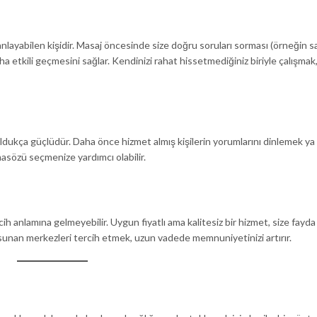
zı anlayabilen kişidir. Masaj öncesinde size doğru soruları sorması (örneğin s
a etkili geçmesini sağlar. Kendinizi rahat hissetmediğiniz biriyle çalışmak
ldukça güçlüdür. Daha önce hizmet almış kişilerin yorumlarını dinlemek ya
asözü seçmenize yardımcı olabilir.
ih anlamına gelmeyebilir. Uygun fiyatlı ama kalitesiz bir hizmet, size fayda
unan merkezleri tercih etmek, uzun vadede memnuniyetinizi artırır.