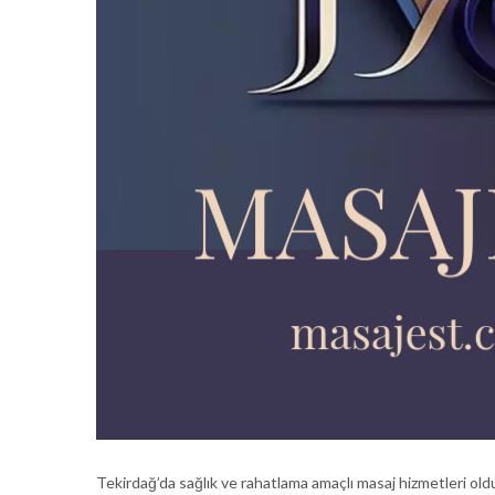
Tekirdağ’da sağlık ve rahatlama amaçlı masaj hizmetleri old