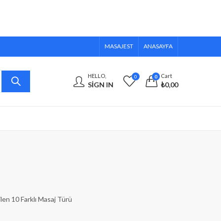
MASAJEST
ANASAYFA
HELLO,
Cart
0
0
SIGN IN
₺
0,00
ilen 10 Farklı Masaj Türü