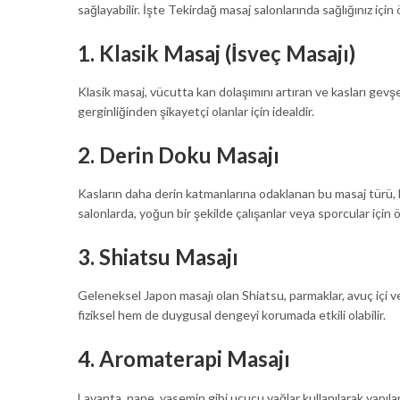
sağlayabilir. İşte Tekirdağ masaj salonlarında sağlığınız için 
1.
Klasik Masaj (İsveç Masajı)
Klasik masaj, vücutta kan dolaşımını artıran ve kasları gevşet
gerginliğinden şikayetçi olanlar için idealdir.
2.
Derin Doku Masajı
Kasların daha derin katmanlarına odaklanan bu masaj türü, kr
salonlarda, yoğun bir şekilde çalışanlar veya sporcular için ö
3.
Shiatsu Masajı
Geleneksel Japon masajı olan Shiatsu, parmaklar, avuç içi v
fiziksel hem de duygusal dengeyi korumada etkili olabilir.
4.
Aromaterapi Masajı
Lavanta, nane, yasemin gibi uçucu yağlar kullanılarak yapılan