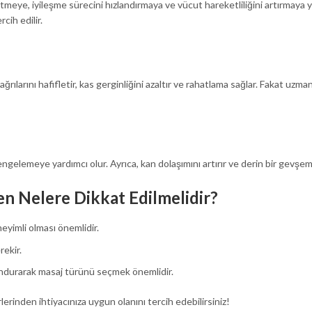
etmeye, iyileşme sürecini hızlandırmaya ve vücut hareketliliğini artırmaya 
cih edilir.
ağrılarını hafifletir, kas gerginliğini azaltır ve rahatlama sağlar. Fakat uzman
engelemeye yardımcı olur. Ayrıca, kan dolaşımını artırır ve derin bir gevşem
n Nelere Dikkat Edilmelidir?
neyimli olması önemlidir.
rekir.
lundurarak masaj türünü seçmek önemlidir.
lerinden ihtiyacınıza uygun olanını tercih edebilirsiniz!