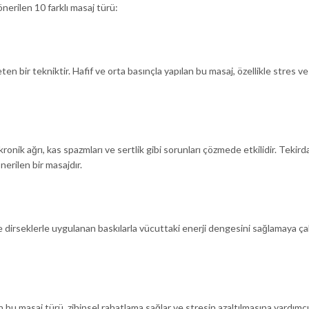
önerilen 10 farklı masaj türü:
en bir tekniktir. Hafif ve orta basınçla yapılan bu masaj, özellikle stres ve
onik ağrı, kas spazmları ve sertlik gibi sorunları çözmede etkilidir. Tekird
nerilen bir masajdır.
e dirseklerle uygulanan baskılarla vücuttaki enerji dengesini sağlamaya çal
 bu masaj türü, zihinsel rahatlama sağlar ve stresin azaltılmasına yardımcı 