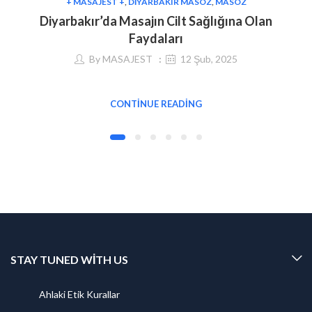
+ MASAJEST +
,
DIYARBAKIR MASÖZ
,
MASÖZ
Diyarbakır’da Masajın Cilt Sağlığına Olan
Faydaları
By
MASAJEST
12 Şub, 2025
CONTINUE READING
STAY TUNED WITH US
Ahlaki Etik Kurallar