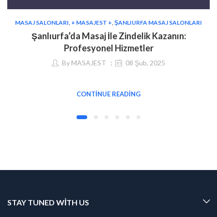
MASAJ SALONLARI
,
+ MASAJEST +
,
ŞANLIURFA MASAJ SALONLARI
Şanlıurfa’da Masaj İle Zindelik Kazanın:
Profesyonel Hizmetler
By
MASAJEST
08 Şub, 2025
CONTINUE READING
STAY TUNED WITH US