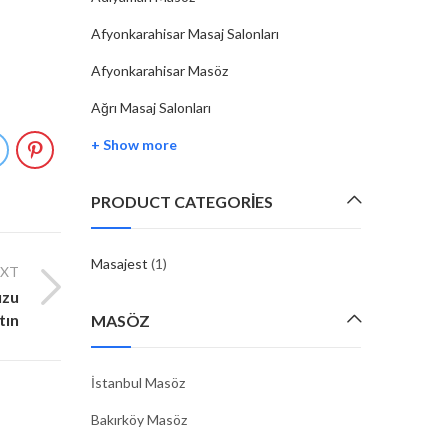
Afyonkarahisar Masaj Salonları
Afyonkarahisar Masöz
Ağrı Masaj Salonları
+ Show more
PRODUCT CATEGORIES
Masajest
(1)
EXT
uzu
tın
MASÖZ
İstanbul Masöz
Bakırköy Masöz