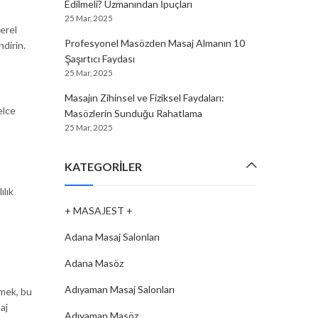
Edilmeli? Uzmanından İpuçları
25 Mar, 2025
yerel
Profesyonel Masözden Masaj Almanın 10
dirin.
Şaşırtıcı Faydası
25 Mar, 2025
Masajın Zihinsel ve Fiziksel Faydaları:
elce
Masözlerin Sunduğu Rahatlama
25 Mar, 2025
KATEGORILER
ılık
+ MASAJEST +
Adana Masaj Salonları
Adana Masöz
Adıyaman Masaj Salonları
çmek, bu
aj
Adıyaman Masöz