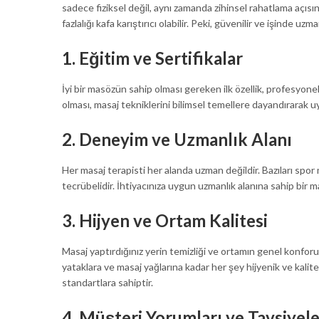
sadece fiziksel değil, aynı zamanda zihinsel rahatlama açıs
fazlalığı kafa karıştırıcı olabilir. Peki, güvenilir ve işinde 
1.
Eğitim ve Sertifikalar
İyi bir masözün sahip olması gereken ilk özellik, profesyonel 
olması, masaj tekniklerini bilimsel temellere dayandırarak 
2.
Deneyim ve Uzmanlık Alanı
Her masaj terapisti her alanda uzman değildir. Bazıları spo
tecrübelidir. İhtiyacınıza uygun uzmanlık alanına sahip bir ma
3.
Hijyen ve Ortam Kalitesi
Masaj yaptırdığınız yerin temizliği ve ortamın genel konforu,
yataklara ve masaj yağlarına kadar her şey hijyenik ve kalit
standartlara sahiptir.
4.
Müşteri Yorumları ve Tavsiyele