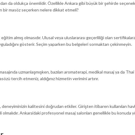
ından da oldukça önemlidir. Özellikle Ankara gibi büyük bir şehirde seçenek
uzman bir masöz seçerken nelere dikkat etmeli?
eğitim almış olmasıdır. Ulusal veya uluslararası geçerliliği olan sertifikalar
uyguladığını gösterir. Seçim yaparken bu belgeleri sormaktan çekinmeyin.
r masajında uzmanlaşmışken, bazıları aromaterapi, medikal masaj ya da Tha
sözü tercih etmeniz, aldığınız hizmetin verimini artırır.
 deneyiminizin kalitesini doğrudan etkiler. Girişten itibaren kullanılan havl
eli olmalıdır. Ankara’daki profesyonel masaj salonları genellikle bu konuda 
r