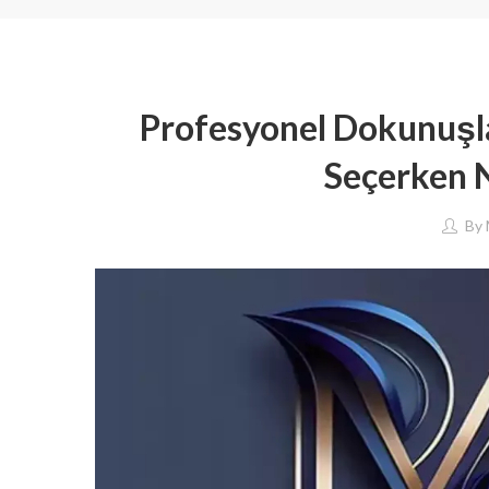
Profesyonel Dokunuşla
Seçerken N
By