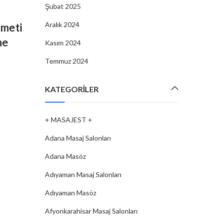
Şubat 2025
MASAJ SALONLARI
,
+ MASAJEST +
,
ANTALYA MASAJ SAL
Aralık 2024
zmeti
Antalya Masaj Salonları: Stresi Az
me
ve Vücudu Rahatlatan Terapile
Kasım 2024
By
MASAJEST
07 Şub, 2025
Temmuz 2024
KATEGORILER
CONTINUE READING
+ MASAJEST +
Adana Masaj Salonları
Adana Masöz
Adıyaman Masaj Salonları
Adıyaman Masöz
Afyonkarahisar Masaj Salonları