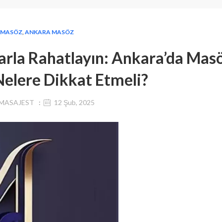
MASÖZ
,
ANKARA MASÖZ
rla Rahatlayın: Ankara’da Mas
elere Dikkat Etmeli?
MASAJEST
12 Şub, 2025