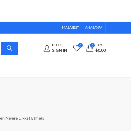
MASAJEST
ANASAYFA
HELLO,
Cart
0
0
SIGN IN
₺
0,00
en Nelere Dikkat Etmeli?