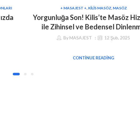
ONLARI
+ MASAJEST +
,
KILIS MASÖZ
,
MASÖZ
nızda
Yorgunluğa Son! Kilis’te Masöz Hi
ile Zihinsel ve Bedensel Dinlen
By
MASAJEST
12 Şub, 2025
CONTINUE READING