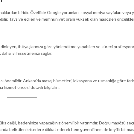
aklardan biridir. Özellikle Google yorumları, sosyal medya sayfaları veya 
bilir. Tavsiye edilen ve memnuniyet oranı yüksek olan masözleri önceliklen
Sizi dinleyen, ihtiyaçlarınıza göre yönlendirme yapabilen ve süreci profesyon
 daha iyi hissetmenizi sağlar.
sı önemlidir. Ankara’da masaj hizmetleri, lokasyona ve uzmanlığa göre farkl
 hizmet öncesi detaylı bilgi alın.
 lüks değil, bedeninize yapacağınız önemli bir yatırımdır. Doğru masözü se
arıda belirtilen kriterlere dikkat ederek hem güvenli hem de keyifli bir mas