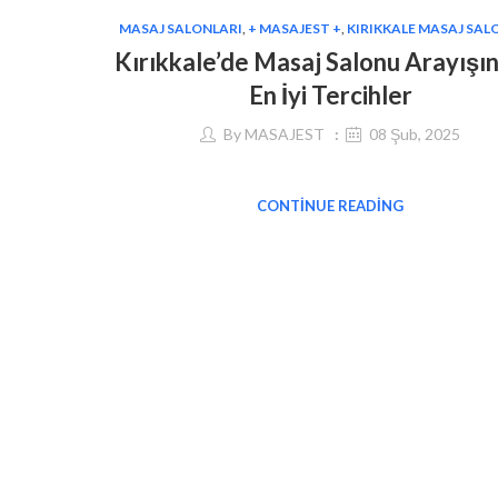
MASAJ SALONLARI
,
+ MASAJEST +
,
KIRIKKALE MASAJ SAL
Kırıkkale’de Masaj Salonu Arayışı
En İyi Tercihler
By
MASAJEST
08 Şub, 2025
CONTINUE READING