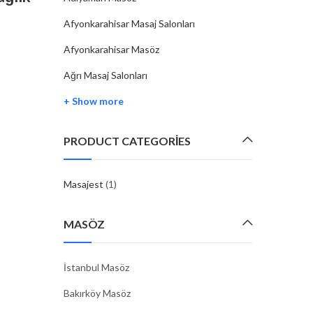
Bedeninizi Yenileyin
Afyonkarahisar Masaj Salonları
By
MASAJEST
07 Şub, 2025
Afyonkarahisar Masöz
Osmaniye’de masaj hizmetleriyle ruhunuzu ve beden
Ağrı Masaj Salonları
dinlendirerek yenilenmek için birçok seçenek bulunma
+ Show more
Şehrin sakin atmosferinde profesyonel masaj salonları
merkezleri, modern hayatın stresinden arınmanıza ya
olabilir. Osmaniye’de Masaj Hizmetleri…
PRODUCT CATEGORIES
CONTINUE READING
Masajest
(1)
MASÖZ
İstanbul Masöz
Bakırköy Masöz