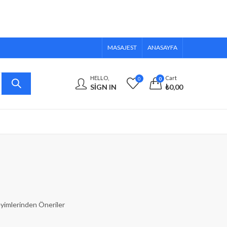
MASAJEST
ANASAYFA
HELLO,
Cart
0
0
SIGN IN
₺
0,00
yimlerinden Öneriler