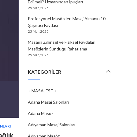
Edilmeli? Uzmanından İpuçları
25 Mar, 2025
Profesyonel Masözden Masaj Almanın 10
Şaşırtıcı Faydası
25 Mar, 2025
Masajın Zihinsel ve Fiziksel Faydaları:
Masözlerin Sunduğu Rahatlama
25 Mar, 2025
KATEGORILER
+ MASAJEST +
Adana Masaj Salonları
Adana Masöz
Adıyaman Masaj Salonları
NLARI
MASAJ SALONLARI
,
OSMANIYE MASAJ SALONLARI
ağlık
Osmaniye’de Masaj İle Ruhunuzu
Adıyaman Masöz