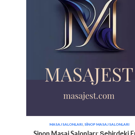
MASAJ SALONLARI
,
SINOP MASAJ SALONLARI
Sinop Masaj Salonları: Şehirdeki En