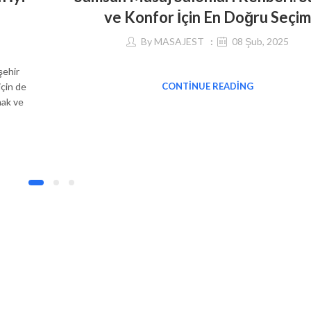
ve Konfor İçin En Doğru Seçim
By
MASAJEST
08 Şub, 2025
şehir
için de
CONTINUE READING
mak ve