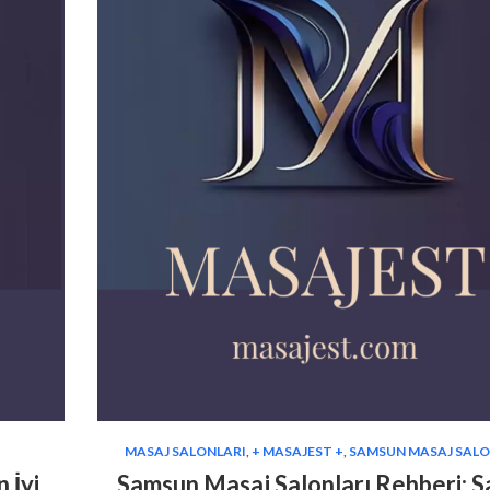
MASAJ SALONLARI
,
+ MASAJEST +
,
SAMSUN MASAJ SALO
 İyi
Samsun Masaj Salonları Rehberi: S