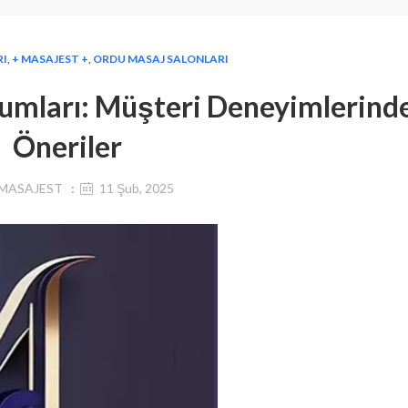
RI
,
+ MASAJEST +
,
ORDU MASAJ SALONLARI
umları: Müşteri Deneyimlerind
Öneriler
MASAJEST
11 Şub, 2025