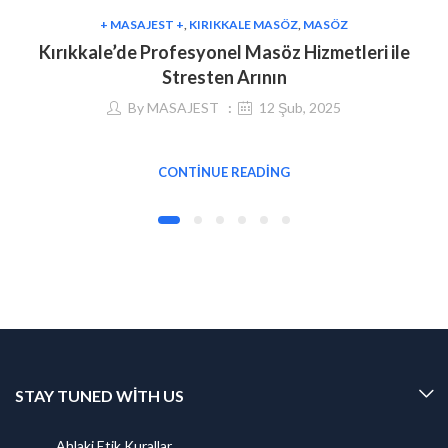
+ MASAJEST +
,
KIRIKKALE MASÖZ
,
MASÖZ
Kırıkkale’de Profesyonel Masöz Hizmetleri ile
Stresten Arının
By
MASAJEST
12 Şub, 2025
CONTINUE READING
STAY TUNED WITH US
Ahlaki Etik Kurallar