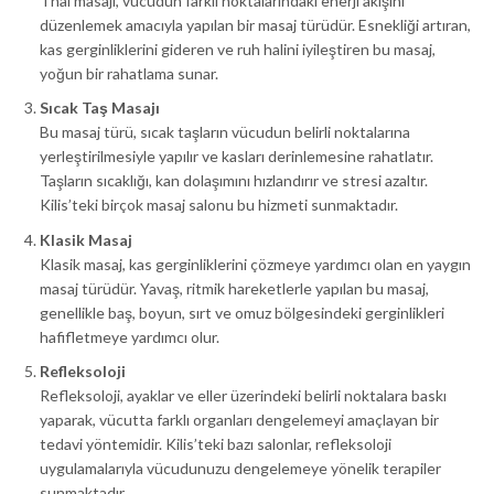
Thai masajı, vücudun farklı noktalarındaki enerji akışını
düzenlemek amacıyla yapılan bir masaj türüdür. Esnekliği artıran,
kas gerginliklerini gideren ve ruh halini iyileştiren bu masaj,
yoğun bir rahatlama sunar.
Sıcak Taş Masajı
Bu masaj türü, sıcak taşların vücudun belirli noktalarına
yerleştirilmesiyle yapılır ve kasları derinlemesine rahatlatır.
Taşların sıcaklığı, kan dolaşımını hızlandırır ve stresi azaltır.
Kilis’teki birçok masaj salonu bu hizmeti sunmaktadır.
Klasik Masaj
Klasik masaj, kas gerginliklerini çözmeye yardımcı olan en yaygın
masaj türüdür. Yavaş, ritmik hareketlerle yapılan bu masaj,
genellikle baş, boyun, sırt ve omuz bölgesindeki gerginlikleri
hafifletmeye yardımcı olur.
Refleksoloji
Refleksoloji, ayaklar ve eller üzerindeki belirli noktalara baskı
yaparak, vücutta farklı organları dengelemeyi amaçlayan bir
tedavi yöntemidir. Kilis’teki bazı salonlar, refleksoloji
uygulamalarıyla vücudunuzu dengelemeye yönelik terapiler
sunmaktadır.