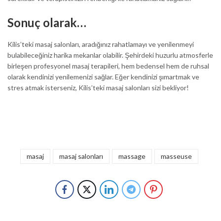
Sonuç olarak…
Kilis’teki masaj salonları, aradığınız rahatlamayı ve yenilenmeyi
bulabileceğiniz harika mekanlar olabilir. Şehirdeki huzurlu atmosferle
birleşen profesyonel masaj terapileri, hem bedensel hem de ruhsal
olarak kendinizi yenilemenizi sağlar. Eğer kendinizi şımartmak ve
stres atmak isterseniz, Kilis’teki masaj salonları sizi bekliyor!
masaj
masaj salonları
massage
masseuse