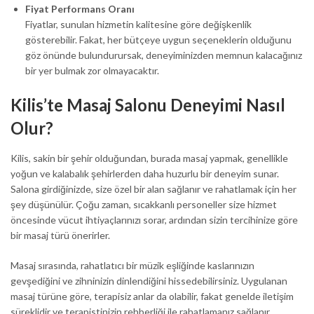
Fiyat Performans Oranı
Fiyatlar, sunulan hizmetin kalitesine göre değişkenlik
gösterebilir. Fakat, her bütçeye uygun seçeneklerin olduğunu
göz önünde bulundurursak, deneyiminizden memnun kalacağınız
bir yer bulmak zor olmayacaktır.
Kilis’te Masaj Salonu Deneyimi Nasıl
Olur?
Kilis, sakin bir şehir olduğundan, burada masaj yapmak, genellikle
yoğun ve kalabalık şehirlerden daha huzurlu bir deneyim sunar.
Salona girdiğinizde, size özel bir alan sağlanır ve rahatlamak için her
şey düşünülür. Çoğu zaman, sıcakkanlı personeller size hizmet
öncesinde vücut ihtiyaçlarınızı sorar, ardından sizin tercihinize göre
bir masaj türü önerirler.
Masaj sırasında, rahatlatıcı bir müzik eşliğinde kaslarınızın
gevşediğini ve zihninizin dinlendiğini hissedebilirsiniz. Uygulanan
masaj türüne göre, terapisiz anlar da olabilir, fakat genelde iletişim
süreklidir ve terapistinizin rehberliği ile rahatlamanız sağlanır.