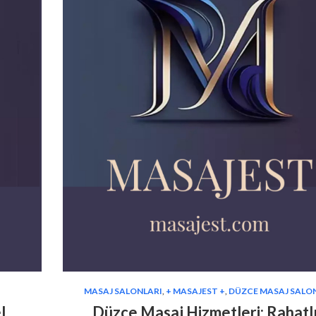
MASAJ SALONLARI
,
+ MASAJEST +
,
DÜZCE MASAJ SALO
l
Düzce Masaj Hizmetleri: Rahatlı