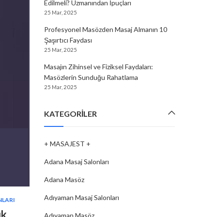
Edilmeli? Uzmanından İpuçları
25 Mar, 2025
Profesyonel Masözden Masaj Almanın 10
Şaşırtıcı Faydası
25 Mar, 2025
Masajın Zihinsel ve Fiziksel Faydaları:
Masözlerin Sunduğu Rahatlama
25 Mar, 2025
KATEGORILER
+ MASAJEST +
Adana Masaj Salonları
Adana Masöz
Adıyaman Masaj Salonları
NLARI
MASAJ SALONLARI
,
ZONGULDAK MASAJ SALONLAR
k,
Zonguldak’ta Masaj: Farklı İhtiya
Adıyaman Masöz