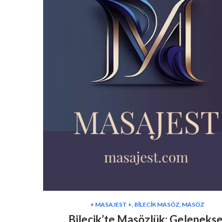
+ MASAJEST +
,
BILECIK MASÖZ
,
MASÖZ
Bilecik’te Masözlük: Gelenekse