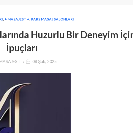
RI
,
+ MASAJEST +
,
KARS MASAJ SALONLARI
larında Huzurlu Bir Deneyim İçi
İpuçları
MASAJEST
08 Şub, 2025