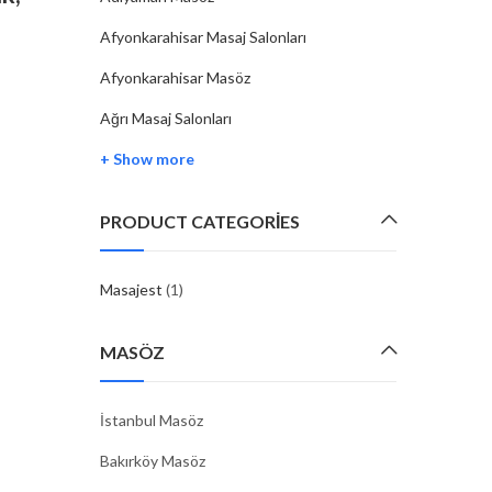
Uygun En İyi Masaj Terapileri
Afyonkarahisar Masaj Salonları
By
MASAJEST
07 Şub, 2025
Afyonkarahisar Masöz
Zonguldak, doğal güzellikleri ve huzurlu atmosferi ile bil
Ağrı Masaj Salonları
şehir olup, burada yaşayanlar ve ziyaretçiler için birçok 
+ Show more
wellness seçeneği sunmaktadır. Masaj terapisi, hem fi
hem de zihinsel rahatlama…
PRODUCT CATEGORIES
CONTINUE READING
Masajest
(1)
MASÖZ
İstanbul Masöz
Bakırköy Masöz