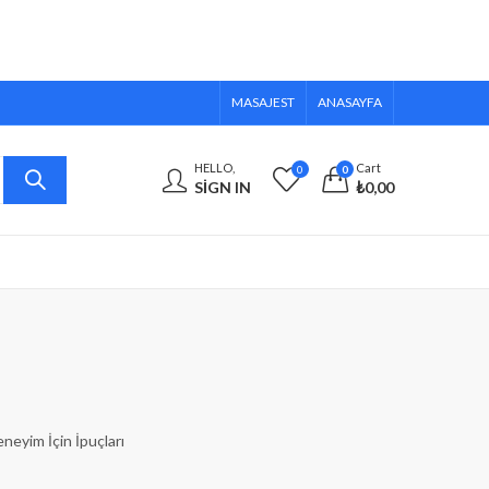
MASAJEST
ANASAYFA
HELLO,
Cart
0
0
SIGN IN
₺
0,00
neyim İçin İpuçları