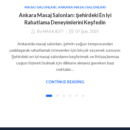
MASAJ SALONLARI
,
ANKARA MASAJ SALONLARI
Ankara Masaj Salonları: Şehirdeki En İyi
Rahatlama Deneyimlerini Keşfedin
By
MASAJEST
07 Şub, 2025
Ankara’da masaj salonları, şehrin yoğun temposundan
uzaklaşarak rahatlamak isteyenler için birçok seçenek sunuyor.
Şehirdeki en iyi masaj salonlarını keşfetmek ve ihtiyaçlarınıza
uygun hizmeti bulmak için dikkate almanız gereken bazı
noktalar…
CONTINUE READING