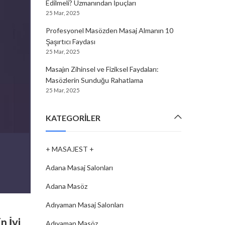
Edilmeli? Uzmanından İpuçları
25 Mar, 2025
Profesyonel Masözden Masaj Almanın 10
Şaşırtıcı Faydası
25 Mar, 2025
Masajın Zihinsel ve Fiziksel Faydaları:
Masözlerin Sunduğu Rahatlama
25 Mar, 2025
KATEGORILER
+ MASAJEST +
Adana Masaj Salonları
Adana Masöz
Adıyaman Masaj Salonları
MASAJ SALONLARI
,
BAYBURT MASAJ SALONLARI
n İyi
Bayburt’ta Keşfedilecek En İyi Sp
Adıyaman Masöz