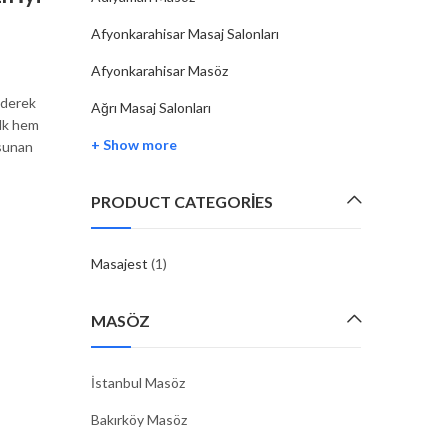
Masaj Salonları
Afyonkarahisar Masaj Salonları
By
MASAJEST
07 Şub, 2025
Afyonkarahisar Masöz
iderek
Bayburt, özellikle doğal güzellikleriyle ünlü bir şehir ols
Ağrı Masaj Salonları
alk hem
ve masaj salonları konusunda da bazı seçenekler sun
+ Show more
 sunan
Ancak şehirde büyük bir metropol gibi çok fazla seçen
olmayabilir. Yine de,…
PRODUCT CATEGORIES
CONTINUE READING
Masajest
(1)
MASÖZ
İstanbul Masöz
Bakırköy Masöz