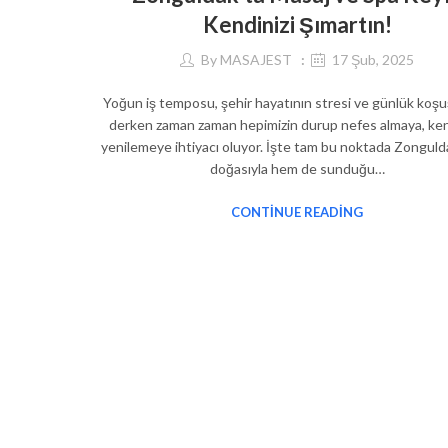
Kendinizi Şımartın!
By
MASAJEST
17 Şub, 2025
Yoğun iş temposu, şehir hayatının stresi ve günlük koş
derken zaman zaman hepimizin durup nefes almaya, ken
yenilemeye ihtiyacı oluyor. İşte tam bu noktada Zongul
doğasıyla hem de sunduğu…
CONTINUE READING