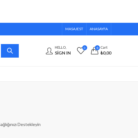
MASAJEST
ANASAYFA
HELLO,
Cart
0
0
SIGN IN
₺
0,00
ağlığınızı Destekleyin