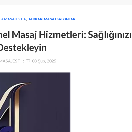
,
+ MASAJEST +
,
HAKKARI MASAJ SALONLARI
el Masaj Hizmetleri: Sağlığınızı
Destekleyin
MASAJEST
08 Şub, 2025