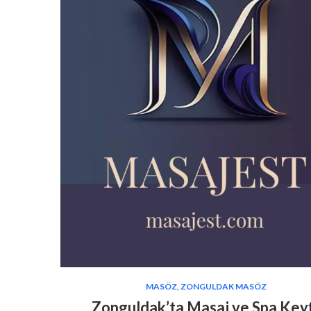
MASÖZ
,
ZONGULDAK MASÖZ
Zonguldak’ta Masaj ve Spa Keyf