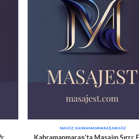
MASÖZ
,
KAHRAMANMARAŞ MASÖZ
i:
Kahramanmaraş’ta Masajın Sırrı: E