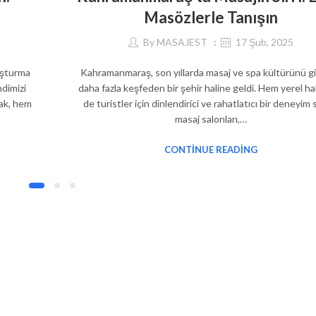
Masözlerle Tanışın
By
MASAJEST
17 Şub, 2025
uşturma
Kahramanmaraş, son yıllarda masaj ve spa kültürünü g
dimizi
daha fazla keşfeden bir şehir haline geldi. Hem yerel h
dak, hem
de turistler için dinlendirici ve rahatlatıcı bir deneyim
masaj salonları,…
CONTINUE READING