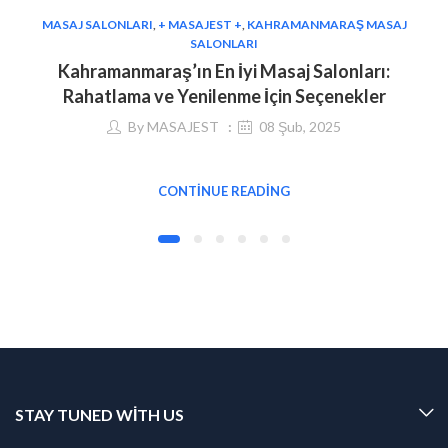
MASAJ SALONLARI
,
+ MASAJEST +
,
KAHRAMANMARAŞ MASAJ
SALONLARI
Kahramanmaraş’ın En İyi Masaj Salonları:
Rahatlama ve Yenilenme İçin Seçenekler
By
MASAJEST
08 Şub, 2025
CONTINUE READING
STAY TUNED WITH US