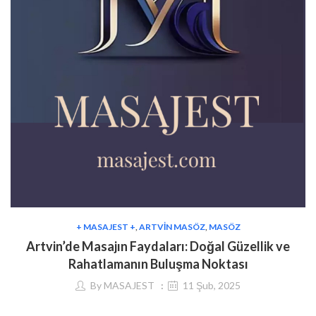
+ MASAJEST +
,
ARTVIN MASÖZ
,
MASÖZ
Artvin’de Masajın Faydaları: Doğal Güzellik ve
Rahatlamanın Buluşma Noktası
By
MASAJEST
11 Şub, 2025