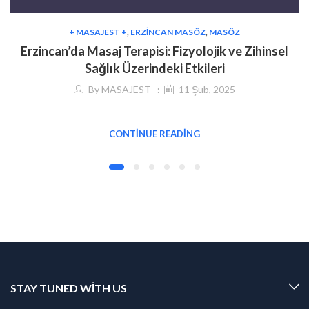
+ MASAJEST +
,
ERZINCAN MASÖZ
,
MASÖZ
Erzincan’da Masaj Terapisi: Fizyolojik ve Zihinsel
Sağlık Üzerindeki Etkileri
By
MASAJEST
11 Şub, 2025
CONTINUE READING
STAY TUNED WITH US