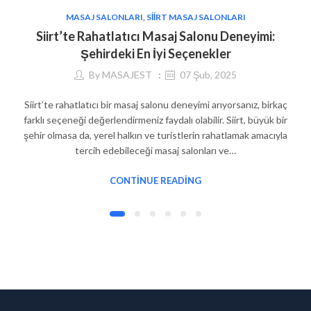
MASAJ SALONLARI
,
SIIRT MASAJ SALONLARI
Siirt’te Rahatlatıcı Masaj Salonu Deneyimi:
Şehirdeki En İyi Seçenekler
By
MASAJEST
07 Şub, 2025
Siirt’te rahatlatıcı bir masaj salonu deneyimi arıyorsanız, birkaç
farklı seçeneği değerlendirmeniz faydalı olabilir. Siirt, büyük bir
şehir olmasa da, yerel halkın ve turistlerin rahatlamak amacıyla
tercih edebileceği masaj salonları ve…
CONTINUE READING