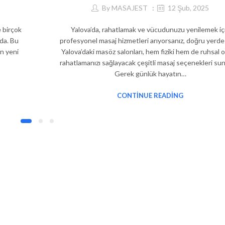
By
MASAJEST
12 Şub, 2025
e birçok
Yalova’da, rahatlamak ve vücudunuzu yenilemek iç
mda. Bu
profesyonel masaj hizmetleri arıyorsanız, doğru yerde
an yeni
Yalova’daki masöz salonları, hem fiziki hem de ruhsal o
rahatlamanızı sağlayacak çeşitli masaj seçenekleri su
Gerek günlük hayatın…
CONTINUE READING