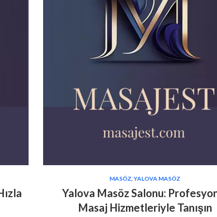
MASÖZ
,
YALOVA MASÖZ
Hızla
Yalova Masöz Salonu: Profesyo
Masaj Hizmetleriyle Tanışın