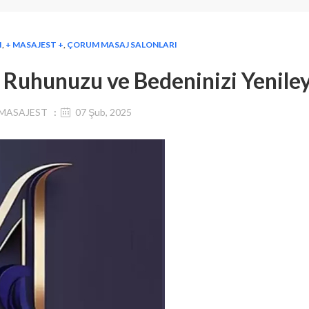
I
,
+ MASAJEST +
,
ÇORUM MASAJ SALONLARI
 Ruhunuzu ve Bedeninizi Yenile
MASAJEST
07 Şub, 2025