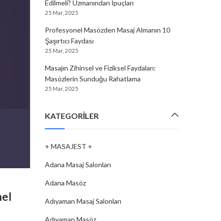
Edilmeli? Uzmanından İpuçları
25 Mar, 2025
Profesyonel Masözden Masaj Almanın 10
Şaşırtıcı Faydası
25 Mar, 2025
Masajın Zihinsel ve Fiziksel Faydaları:
Masözlerin Sunduğu Rahatlama
25 Mar, 2025
KATEGORILER
+ MASAJEST +
Adana Masaj Salonları
MASÖZ
,
GÜMÜŞHANE MASÖZ
Adana Masöz
nel
Gümüşhane’de Masaj Kültürü
Adıyaman Masaj Salonları
Geleneksel ve Modern Masaj
Adıyaman Masöz