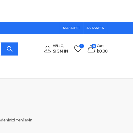
MASAJEST
ANASAYFA
HELLO,
Cart
0
0
SIGN IN
₺
0,00
deninizi Yenileyin