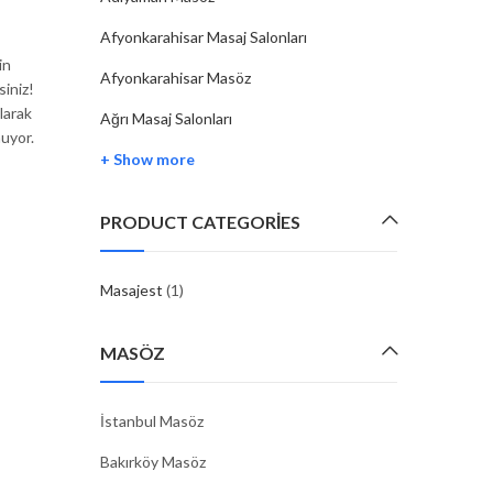
Teknikleri
Afyonkarahisar Masaj Salonları
By
MASAJEST
17 Şub, 2025
in
Afyonkarahisar Masöz
siniz!
Gümüşhane’de Masaj Kültürü: Geleneksel ve Modern
larak
Ağrı Masaj Salonları
Teknikleri Gümüşhane, tarihsel zenginlikleri ve do
nuyor.
güzellikleriyle bilinen, Karadeniz Bölgesi’nin önemli ill
+ Show more
biridir. Aynı zamanda, sağlık ve huzur arayışıyla yapı
geleneksel ve modern…
PRODUCT CATEGORIES
CONTINUE READING
Masajest
(1)
MASÖZ
İstanbul Masöz
Bakırköy Masöz