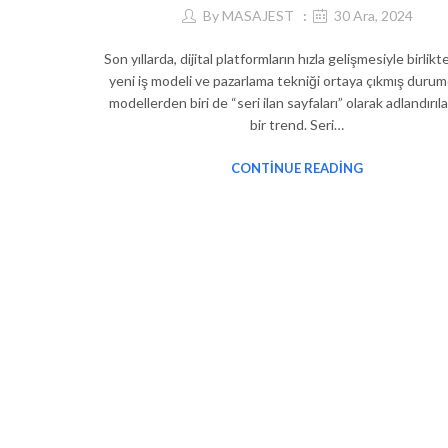
By
MASAJEST
30 Ara, 2024
Son yıllarda, dijital platformların hızla gelişmesiyle birlikt
yeni iş modeli ve pazarlama tekniği ortaya çıkmış duru
modellerden biri de “seri ilan sayfaları” olarak adlandırıl
bir trend. Seri…
CONTINUE READING