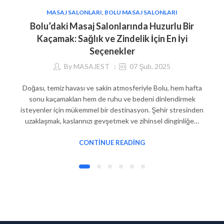
MASAJ SALONLARI
,
BOLU MASAJ SALONLARI
Bolu’daki Masaj Salonlarında Huzurlu Bir
Kaçamak: Sağlık ve Zindelik İçin En İyi
Seçenekler
By
MASAJEST
07 Şub, 2025
Doğası, temiz havası ve sakin atmosferiyle Bolu, hem hafta
sonu kaçamakları hem de ruhu ve bedeni dinlendirmek
isteyenler için mükemmel bir destinasyon. Şehir stresinden
uzaklaşmak, kaslarınızı gevşetmek ve zihinsel dinginliğe…
CONTINUE READING