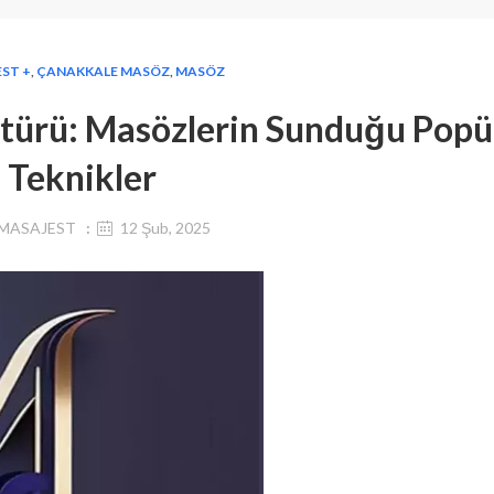
ST +
,
ÇANAKKALE MASÖZ
,
MASÖZ
türü: Masözlerin Sunduğu Popü
Teknikler
MASAJEST
12 Şub, 2025