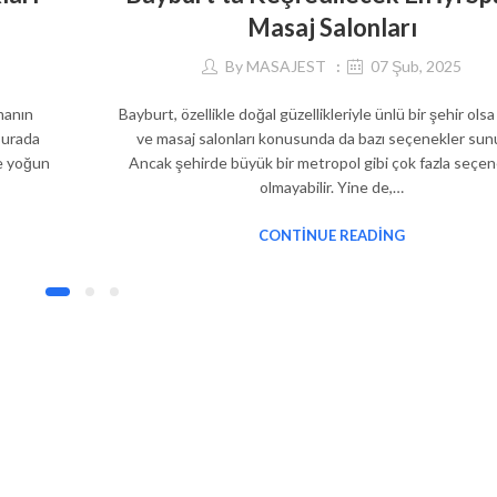
Masaj Salonları
By
MASAJEST
07 Şub, 2025
manın
Bayburt, özellikle doğal güzellikleriyle ünlü bir şehir olsa
 Burada
ve masaj salonları konusunda da bazı seçenekler sun
ve yoğun
Ancak şehirde büyük bir metropol gibi çok fazla seçen
olmayabilir. Yine de,…
CONTINUE READING