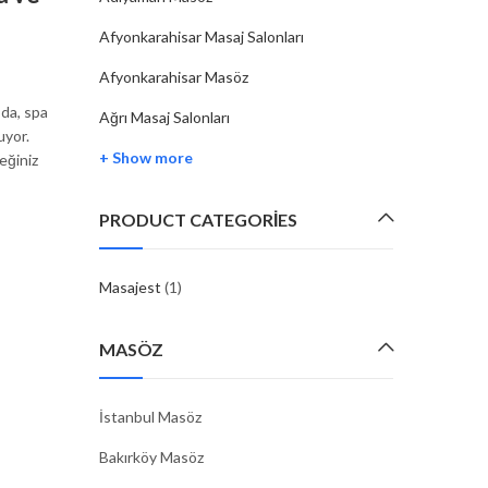
Sağlık ve Rahatlık Bir Arada
Afyonkarahisar Masaj Salonları
By
MASAJEST
07 Şub, 2025
Afyonkarahisar Masöz
 da, spa
Ağrı Masaj Salonları
uyor.
CONTINUE READING
+ Show more
eğiniz
PRODUCT CATEGORIES
Masajest
(1)
MASÖZ
İstanbul Masöz
Bakırköy Masöz