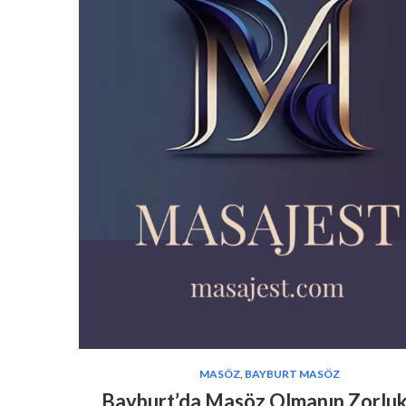
MASÖZ
,
BAYBURT MASÖZ
Bayburt’da Masöz Olmanın Zorluk