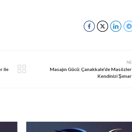
N
 ile
Masajın Gücü: Çanakkale’de Masözler 
Kendinizi Şımar