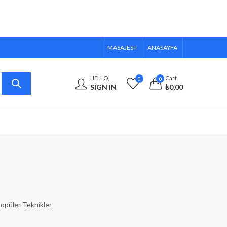
MASAJEST
ANASAYFA
HELLO,
Cart
0
0
SIGN IN
₺
0,00
opüler Teknikler