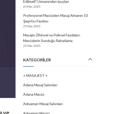
Edilmeli? Uzmanından İpuçları
25 Mar, 2025
Profesyonel Masözden Masaj Almanın 10
Şaşırtıcı Faydası
25 Mar, 2025
Masajın Zihinsel ve Fiziksel Faydaları:
Masözlerin Sunduğu Rahatlama
25 Mar, 2025
KATEGORILER
+ MASAJEST +
Adana Masaj Salonları
Adana Masöz
Adıyaman Masaj Salonları
MASAJ SALONLARI
,
+ MASAJEST +
,
SINOP MASAJ SALO
a ve
Sinop’ta Profesyonel Masaj Hizmet
Adıyaman Masöz