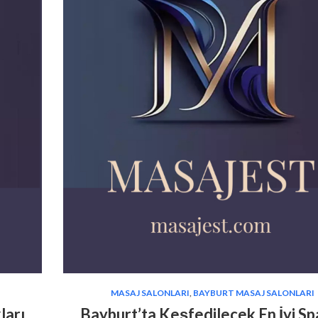
MASAJ SALONLARI
,
BAYBURT MASAJ SALONLARI
ları
Bayburt’ta Keşfedilecek En İyi Sp