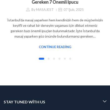
Gereken 7 Önemli İpucu
By
MASAJEST
07 Şub, 2025
İstanbul’da masaj yaparken hem kendinizin hem de müşterinizin
keyifli ve rahat bir deneyim yaşaması için dikkat etmeniz
gereken bazı önemli ipuçları bulunmaktadır. İşte İstanbul’da
masaj yaparken göz önünde bulundurmanız gereken…
CONTINUE READING
STAY TUNED WITH US