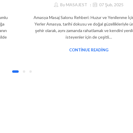
By
MASAJEST
07 Şub, 2025
lumlu
Amasya Masaj Salonu Rehberi: Huzur ve Yenilenme İçin
ığa
Yerler Amasya, tarihi dokusu ve doğal güzellikleriyle ün
manın
şehir olarak, aynı zamanda rahatlamak ve kendini yen
ilde
isteyenler için de çeşitli…
CONTINUE READING