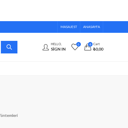
MASAJEST
ANASAYFA
HELLO,
Cart
0
0
SIGN IN
₺
0,00
 Yöntemleri