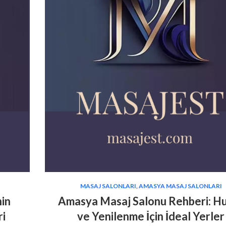
MASAJ SALONLARI
,
AMASYA MASAJ SALONLARI
nin
Amasya Masaj Salonu Rehberi: H
ri
ve Yenilenme İçin İdeal Yerler