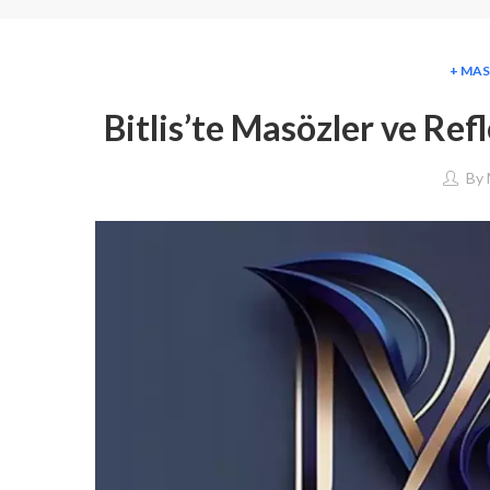
+ MAS
Bitlis’te Masözler ve Ref
By