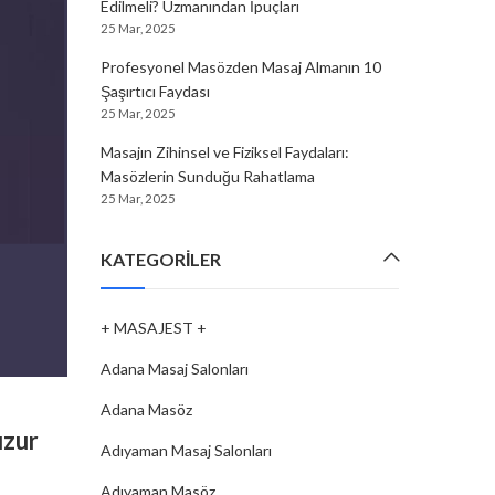
Edilmeli? Uzmanından İpuçları
25 Mar, 2025
Profesyonel Masözden Masaj Almanın 10
Şaşırtıcı Faydası
25 Mar, 2025
Masajın Zihinsel ve Fiziksel Faydaları:
Masözlerin Sunduğu Rahatlama
25 Mar, 2025
KATEGORILER
+ MASAJEST +
Adana Masaj Salonları
MASÖZ
,
IĞDIR MASÖZ
Adana Masöz
uzur
Iğdır’da Masöz Terapi: Vücudu ve 
Adıyaman Masaj Salonları
Yenileyen Yöntemler
Adıyaman Masöz