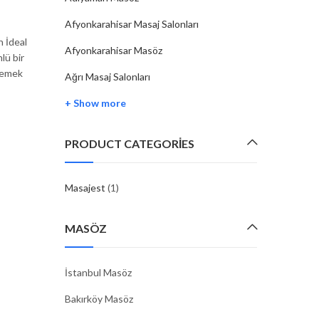
By
MASAJEST
12 Şub, 2025
Afyonkarahisar Masaj Salonları
 İdeal
Masaj terapisi, hem bedensel hem de zihinsel rahat
Afyonkarahisar Masöz
lü bir
sağlayan etkili bir yöntemdir. Iğdır’da masöz terapi hizm
ilemek
farklı tekniklerle kişinin stresini azaltmaya, kas ağrıla
Ağrı Masaj Salonları
hafifletmeye ve genel sağlık durumunu iyileştirmeye y
+ Show more
CONTINUE READING
PRODUCT CATEGORIES
Masajest
(1)
MASÖZ
İstanbul Masöz
Bakırköy Masöz