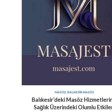
MASÖZ
,
BALIKESIR MASÖZ
Balıkesir’deki Masöz Hizmetleri
Sağlık Üzerindeki Olumlu Etkile