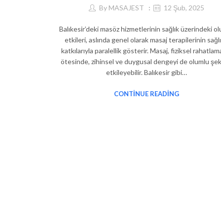
By
MASAJEST
12 Şub, 2025
Balıkesir’deki masöz hizmetlerinin sağlık üzerindeki o
etkileri, aslında genel olarak masaj terapilerinin sağl
katkılarıyla paralellik gösterir. Masaj, fiziksel rahatla
ötesinde, zihinsel ve duygusal dengeyi de olumlu şek
etkileyebilir. Balıkesir gibi…
CONTINUE READING