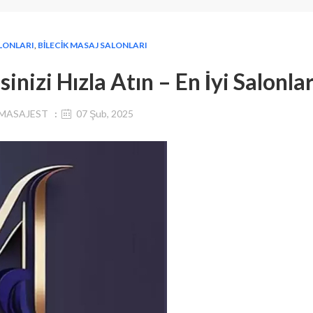
LONLARI
,
BILECIK MASAJ SALONLARI
sinizi Hızla Atın – En İyi Salonla
MASAJEST
07 Şub, 2025