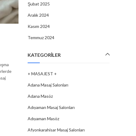
Şubat 2025
Aralık 2024
Kasım 2024
MASAJ SALONLARI
,
+ MASAJEST +
,
KÜTAHYA MASAJ SAL
Temmuz 2024
Kütahya’da Huzurlu Bir Masaj
Deneyimi: Popüler Salonlar ve Yor
KATEGORILER
By
MASAJEST
11 Şub, 2025
lışma
erlerde
+ MASAJEST +
asaj
CONTINUE READING
Adana Masaj Salonları
Adana Masöz
Adıyaman Masaj Salonları
Adıyaman Masöz
Afyonkarahisar Masaj Salonları