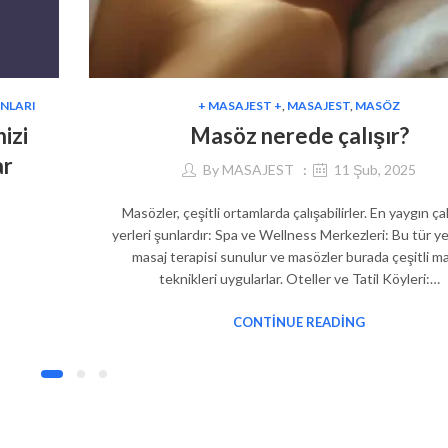
ONLARI
+ MASAJEST +
,
MASAJEST
,
MASÖZ
izi
Masöz nerede çalışır?
ar
By
MASAJEST
11 Şub, 2025
Masözler, çeşitli ortamlarda çalışabilirler. En yaygın ça
yerleri şunlardır: Spa ve Wellness Merkezleri: Bu tür y
masaj terapisi sunulur ve masözler burada çeşitli m
teknikleri uygularlar. Oteller ve Tatil Köyleri:…
CONTINUE READING