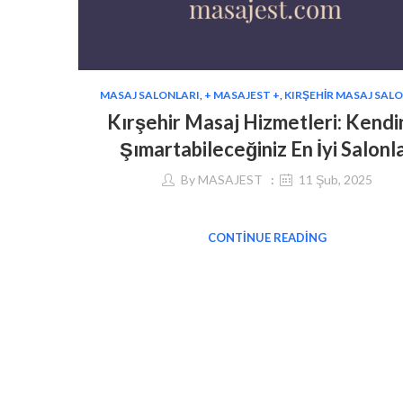
MASAJ SALONLARI
,
+ MASAJEST +
,
KIRŞEHIR MASAJ SAL
Kırşehir Masaj Hizmetleri: Kendin
Şımartabileceğiniz En İyi Salonl
By
MASAJEST
11 Şub, 2025
CONTINUE READING