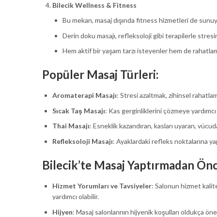
Bilecik Wellness & Fitness
Bu mekan, masaj dışında fitness hizmetleri de sunuyo
Derin doku masajı, refleksoloji gibi terapilerle stre
Hem aktif bir yaşam tarzı isteyenler hem de rahatlam
Popüler Masaj Türleri:
Aromaterapi Masajı
: Stresi azaltmak, zihinsel rahatla
Sıcak Taş Masajı
: Kas gerginliklerini çözmeye yardımcı
Thai Masajı
: Esneklik kazandıran, kasları uyaran, vücuda
Refleksoloji Masajı
: Ayaklardaki refleks noktalarına ya
Bilecik’te Masaj Yaptırmadan Önc
Hizmet Yorumları ve Tavsiyeler
: Salonun hizmet kali
yardımcı olabilir.
Hijyen
: Masaj salonlarının hijyenik koşulları oldukça ön