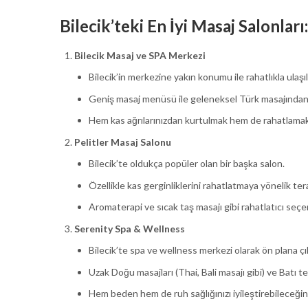
Bilecik’teki En İyi Masaj Salonları:
Bilecik Masaj ve SPA Merkezi
Bilecik’in merkezine yakın konumu ile rahatlıkla ulaşıla
Geniş masaj menüsü ile geleneksel Türk masajından,
Hem kas ağrılarınızdan kurtulmak hem de rahatlamak 
Pelitler Masaj Salonu
Bilecik’te oldukça popüler olan bir başka salon.
Özellikle kas gerginliklerini rahatlatmaya yönelik tera
Aromaterapi ve sıcak taş masajı gibi rahatlatıcı seç
Serenity Spa & Wellness
Bilecik’te spa ve wellness merkezi olarak ön plana çı
Uzak Doğu masajları (Thai, Bali masajı gibi) ve Batı t
Hem beden hem de ruh sağlığınızı iyileştirebileceğini