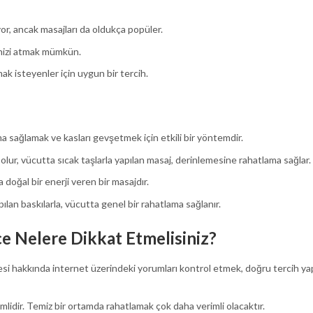
r, ancak masajları da oldukça popüler.
sinizi atmak mümkün.
ak isteyenler için uygun bir tercih.
ma sağlamak ve kasları gevşetmek için etkili bir yöntemdir.
 olur, vücutta sıcak taşlarla yapılan masaj, derinlemesine rahatlama sağlar.
 doğal bir enerji veren bir masajdır.
pılan baskılarla, vücutta genel bir rahatlama sağlanır.
e Nelere Dikkat Etmelisiniz?
tesi hakkında internet üzerindeki yorumları kontrol etmek, doğru tercih y
emlidir. Temiz bir ortamda rahatlamak çok daha verimli olacaktır.