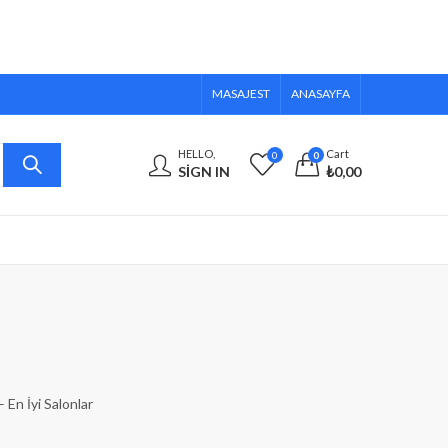
MASAJEST
ANASAYFA
HELLO,
Cart
0
0
SIGN IN
₺
0,00
– En İyi Salonlar