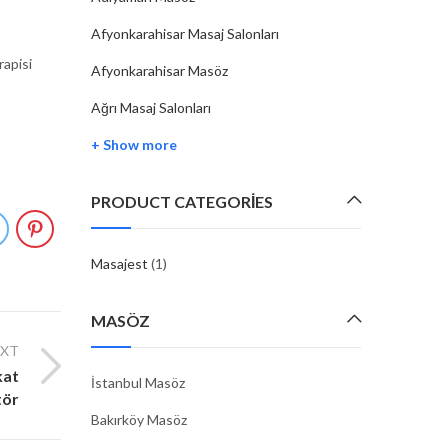
Afyonkarahisar Masaj Salonları
rapisi
Afyonkarahisar Masöz
Ağrı Masaj Salonları
+ Show more
PRODUCT CATEGORIES
Masajest
(1)
MASÖZ
EXT
kat
İstanbul Masöz
tör
Bakırköy Masöz