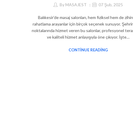
By
MASAJEST
07 Şub, 2025
Balıkesir’de masaj salonları, hem fiziksel hem de zihi
rahatlama arayanlar için birçok seçenek sunuyor. Şehrin 
noktalarında hizmet veren bu salonlar, profesyonel tera
ve kaliteli hizmet anlayışıyla öne çıkıyor. İşte…
CONTINUE READING