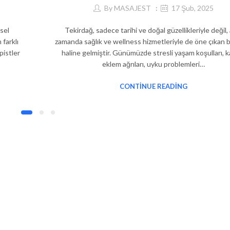
By
MASAJEST
17 Şub, 2025
nsel
Tekirdağ, sadece tarihi ve doğal güzellikleriyle değil,
farklı
zamanda sağlık ve wellness hizmetleriyle de öne çıkan b
pistler
haline gelmiştir. Günümüzde stresli yaşam koşulları, k
eklem ağrıları, uyku problemleri…
CONTINUE READING