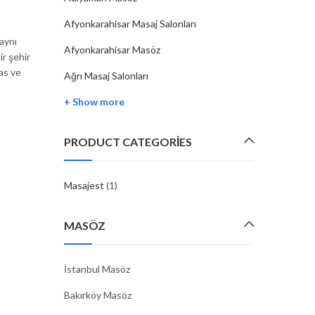
By
MASAJEST
11 Şub, 2025
Afyonkarahisar Masaj Salonları
 aynı
Masöz, masaj terapisti olarak çalışan ve masaj uygula
Afyonkarahisar Masöz
ir şehir
yapan kadınlara verilen isimdir. Bu meslek grubunda ye
as ve
kişiler, çeşitli masaj tekniklerini kullanarak insanların fiz
Ağrı Masaj Salonları
zihinsel rahatlama, ağrıların giderilmesi ve…
+ Show more
CONTINUE READING
PRODUCT CATEGORIES
Masajest
(1)
MASÖZ
İstanbul Masöz
Bakırköy Masöz