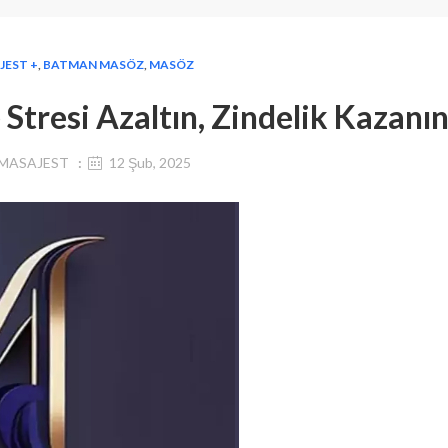
JEST +
,
BATMAN MASÖZ
,
MASÖZ
Stresi Azaltın, Zindelik Kazanı
MASAJEST
12 Şub, 2025