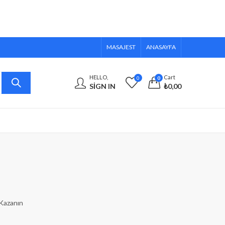
MASAJEST
ANASAYFA
HELLO,
Cart
0
0
SIGN IN
₺
0,00
 Kazanın