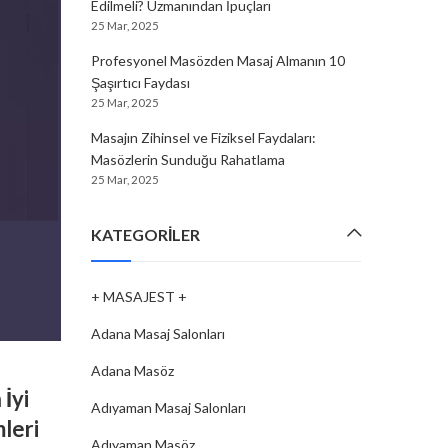
Edilmeli? Uzmanından İpuçları
25 Mar, 2025
Profesyonel Masözden Masaj Almanın 10
Şaşırtıcı Faydası
25 Mar, 2025
Masajın Zihinsel ve Fiziksel Faydaları:
Masözlerin Sunduğu Rahatlama
25 Mar, 2025
KATEGORILER
+ MASAJEST +
Adana Masaj Salonları
MASÖZ
,
MASAJEST
Adana Masöz
İyi
Masöz nedir, ne iş yapar ve nas
Adıyaman Masaj Salonları
leri
olunur?
Adıyaman Masöz