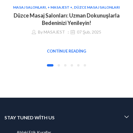
MASAJ SALONLARI
,
+ MASAJEST +
,
DÜZCE MASAJ SALONLARI
Düzce Masaj Salonları: Uzman Dokunuşlarla
Bedeninizi Yenileyin!
By
MASAJEST
07 Şub, 2025
CONTINUE READING
STAY TUNED WITH US
Ahlaki Etik Kurallar