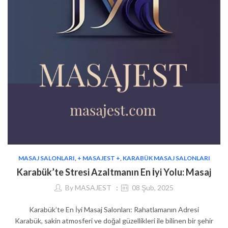
MASAJ SALONLARI
,
+ MASAJEST +
,
KARABÜK MASAJ SALONLARI
Karabük’te Stresi Azaltmanın En İyi Yolu: Masaj
By
MASAJEST
08 Şub, 2025
Karabük’te En İyi Masaj Salonları: Rahatlamanın Adresi
Karabük, sakin atmosferi ve doğal güzellikleri ile bilinen bir şehir