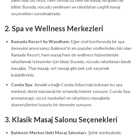
yakın olan bu tesis, hem termal su hem de masaj terapileri ile
bilinir. Burada, vücudu yenileyen ve rahatlatan çeşitli masaj
seçenekleri sunulmaktadır.
2.
Spa ve Wellness Merkezleri
Ramada Resort by Wyndham
: Eğer otel konforunda bir spa
deneyimi arıyorsanız, Balıkesir’in en popüler otellerinden biri olan
Ramada Resort, hem masaj hem de wellness hizmetleriyle
rahatlamak isteyenler için ideal. Burada, vücudu rahatlatan klasik
masajlar, Thai masajı, sırt masajı gibi pek çok seçenek
bulabilirsiniz.
Cunda Spa
: Ayvalık’a bağlı Cunda Adası’nda bulunan bu spa
merkezi, deniz manzaralı bir ortamda hizmet sunuyor. Cunda Spa,
aromaterapi, vücut maskeleri ve rahatlatıcı masajlarla
ziyaretçilerine huzurlu bir deneyim sunuyor.
3.
Klasik Masaj Salonu Seçenekleri
Balıkesir Merkez’deki Masaj Salonları
: Şehir merkezinde,