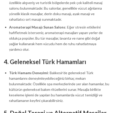
özellikle alışveriş ve turistik bölgelerde pek çok kaliteli masaj
salonu bulunmaktadır. Bu salonlar, genellikle vücut ağrılarına
yönelik klasik masajlar, derin doku masajı, ayak masajı ve
rahatlatıcı sırt masajı sunmaktadır.
Aromaterapi Masajı Sunan Salons
: Eğer stresin etkilerini
hafifletmek isterseniz, aromaterapi masajları yapan yerler de
oldukça popüler. Bu tür masajlar, lavanta ve nane gibi doğal
yağlar kullanarak hem vücudu hem de ruhu rahatlatmaya
yardımcı olur.
4.
Geleneksel Türk Hamamları
Türk Hamamı Deneyimi
: Balıkesir’de geleneksel Türk
hamamlarını deneyimleyebileceğiniz birkaç mekan
bulunmaktadır. Özellikle spa merkezlerinde yer alan hamamlar, bu
kültürün geleneksel bakım ritüellerini sunar. Masajla birlikte
keseleme işlemi de yapılan bu hamamlarda vücut temizliği ve
rahatlamanın keyfini çıkarabilirsiniz.
5.
Doğal Terapi ve Alternatif Masajlar