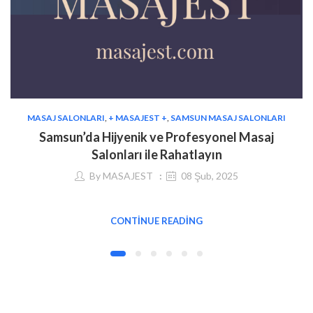
MASAJ SALONLARI
,
+ MASAJEST +
,
SAMSUN MASAJ SALONLARI
Samsun’da Hijyenik ve Profesyonel Masaj
Salonları ile Rahatlayın
By
MASAJEST
08 Şub, 2025
CONTINUE READING