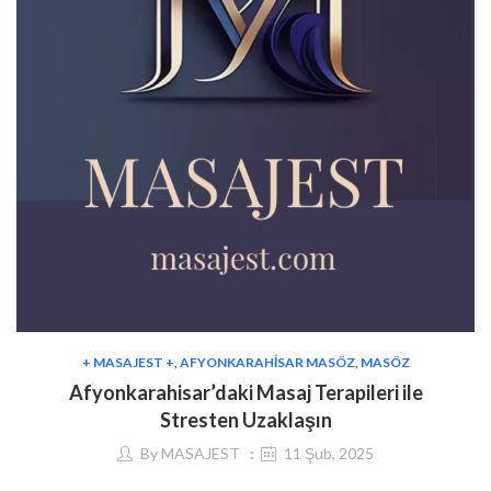
+ MASAJEST +
,
AFYONKARAHISAR MASÖZ
,
MASÖZ
Afyonkarahisar’daki Masaj Terapileri ile
Stresten Uzaklaşın
By
MASAJEST
11 Şub, 2025