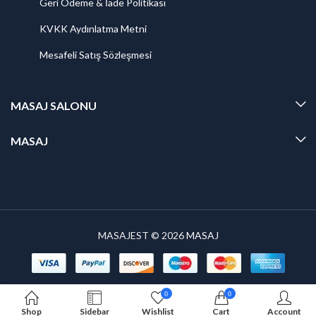
Geri Ödeme & İade Politikası
KVKK Aydınlatma Metni
Mesafeli Satış Sözleşmesi
MASAJ SALONU
MASAJ
MASAJEST © 2026
MASAJ
0
0
Shop
Sidebar
Wishlist
Cart
Account